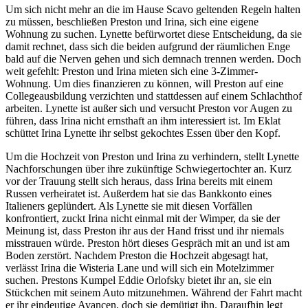
Um sich nicht mehr an die im Hause Scavo geltenden Regeln halten
zu müssen, beschließen Preston und Irina, sich eine eigene
Wohnung zu suchen. Lynette befürwortet diese Entscheidung, da sie
damit rechnet, dass sich die beiden aufgrund der räumlichen Enge
bald auf die Nerven gehen und sich demnach trennen werden. Doch
weit gefehlt: Preston und Irina mieten sich eine 3-Zimmer-
Wohnung. Um dies finanzieren zu können, will Preston auf eine
Collegeausbildung verzichten und stattdessen auf einem Schlachthof
arbeiten. Lynette ist außer sich und versucht Preston vor Augen zu
führen, dass Irina nicht ernsthaft an ihm interessiert ist. Im Eklat
schüttet Irina Lynette ihr selbst gekochtes Essen über den Kopf.
Um die Hochzeit von Preston und Irina zu verhindern, stellt Lynette
Nachforschungen über ihre zukünftige Schwiegertochter an. Kurz
vor der Trauung stellt sich heraus, dass Irina bereits mit einem
Russen verheiratet ist. Außerdem hat sie das Bankkonto eines
Italieners geplündert. Als Lynette sie mit diesen Vorfällen
konfrontiert, zuckt Irina nicht einmal mit der Wimper, da sie der
Meinung ist, dass Preston ihr aus der Hand frisst und ihr niemals
misstrauen würde. Preston hört dieses Gespräch mit an und ist am
Boden zerstört. Nachdem Preston die Hochzeit abgesagt hat,
verlässt Irina die Wisteria Lane und will sich ein Motelzimmer
suchen. Prestons Kumpel Eddie Orlofsky bietet ihr an, sie ein
Stückchen mit seinem Auto mitzunehmen. Während der Fahrt macht
er ihr eindeutige Avancen, doch sie demütigt ihn. Daraufhin legt