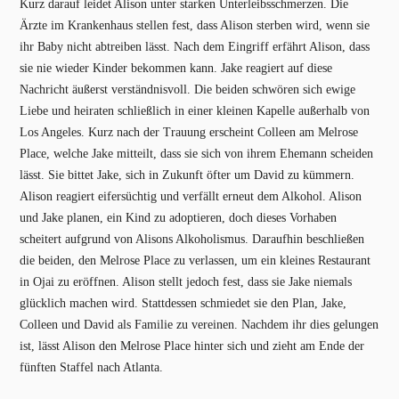
Kurz darauf leidet Alison unter starken Unterleibsschmerzen. Die
Ärzte im Krankenhaus stellen fest, dass Alison sterben wird, wenn sie
ihr Baby nicht abtreiben lässt. Nach dem Eingriff erfährt Alison, dass
sie nie wieder Kinder bekommen kann. Jake reagiert auf diese
Nachricht äußerst verständnisvoll. Die beiden schwören sich ewige
Liebe und heiraten schließlich in einer kleinen Kapelle außerhalb von
Los Angeles. Kurz nach der Trauung erscheint Colleen am Melrose
Place, welche Jake mitteilt, dass sie sich von ihrem Ehemann scheiden
lässt. Sie bittet Jake, sich in Zukunft öfter um David zu kümmern.
Alison reagiert eifersüchtig und verfällt erneut dem Alkohol. Alison
und Jake planen, ein Kind zu adoptieren, doch dieses Vorhaben
scheitert aufgrund von Alisons Alkoholismus. Daraufhin beschließen
die beiden, den Melrose Place zu verlassen, um ein kleines Restaurant
in Ojai zu eröffnen. Alison stellt jedoch fest, dass sie Jake niemals
glücklich machen wird. Stattdessen schmiedet sie den Plan, Jake,
Colleen und David als Familie zu vereinen. Nachdem ihr dies gelungen
ist, lässt Alison den Melrose Place hinter sich und zieht am Ende der
fünften Staffel nach Atlanta.