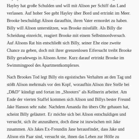
Hayley hat große Schulden und will mit Alison per Schiff das Land
verlassen. Auf hoher See geht Hayley über Bord und ertrinkt im Meer.
Brooke beschuldigt Alison daraufhin, ihren Vater ermordet zu haben.
Billy will Alison unterstützen, was Brooke missfällt. Als Billy die
Scheidung einreicht, reagiert Brooke mit einem Selbstmordversuch.
Auf Alisons Rat hin entschließt sich Billy, seiner Ehe eine zweite
Chance zu geben, doch mit ihrer grenzenlosen Eifersucht treibt Brooke
Billy geradewegs in Alisons Arme. Kurz darauf ertrinkt Brooke im
Swimmingpool des Apartmentkomplexes.
Nach Brookes Tod legt Billy ein egoistisches Verhalten an den Tag und
stößt Alison mehrmals vor den Kopf, woraufhin Alison ihre Stelle bei
„D&D“ kündigt und fortan im „Shooters“ als Kellnerin arbeitet. Am
Ende der vierten Staffel kommen sich Alison und Billys bester Freund
Jake Hanson sehr nahe. Nachdem Amanda ihn übers Ohr gehauen hat,
scheint Billy geläutert. Er möchte sich bei Alison entschuldigen und
versucht, sich ihr anzunähern, doch diese ist inzwischen mit Jake
zusammen. Als Jakes Ex-Freundin Jane herausfindet, dass Jake und
Alison ein Paar sind, versucht sie, ihnen das Leben zur Hölle zu