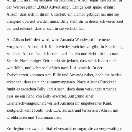
Aufgrund ihrer Verliebtheit vernachlässigt Alison sogar ihre Arbeit in
der Werbeagentur „D&D Advertising“. Einige Zeit später erfährt
Alison, dass sich in ihrem Unterleib ein Tumor gebildet hat und sie
dringend operiert werden muss. Billy steht ihr in dieser schweren Zeit
bei und erkennt, dass er sich in sie verliebt hat.
Als Alison befördert wird, wird Amanda Woodward ihre neue
Vorgesetzte. Alison trifft Keith wieder, welcher vorgibt, in Scheidung
zu leben. Alison lässt sich erneut auf ihn ein und zieht mit ihm nach
Seattle. Nach einiger Zeit merkt sie jedoch, dass sie sich dort nicht
wohlfühlt, und kehrt schließlich nach L.A. zurück. In der
Zwischenzeit kommen sich Billy und Amanda näher, doch die beiden
erkennen, dass sie nicht zusammenpassen. Nach Alisons Rückkehr
funkt es zwischen Billy und Alison, doch dann verkündet Amanda,
dass sie ein Kind von Billy erwartet. Aufgrund einer
Eileiterschwangerschaft verliert Amanda ihr ungeborenes Kind.
Zeitgleich kehrt Keith nach L.A. zurück und terrorisiert Alison mit
Drohbriefen und Telefonanrufen.
Zu Beginn der zweiten Staffel versucht er sogar, sie zu vergewaltigen.