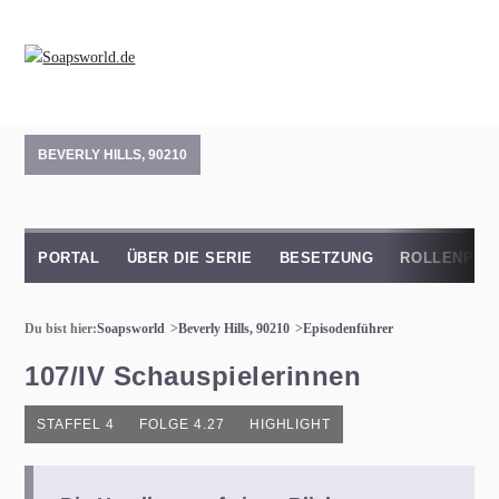
BEVERLY HILLS, 90210
PORTAL
ÜBER DIE SERIE
BESETZUNG
ROLLENPRO
Du bist hier:
Soapsworld
Beverly Hills, 90210
Episodenführer
107/IV Schauspielerinnen
STAFFEL 4
FOLGE 4.27
HIGHLIGHT