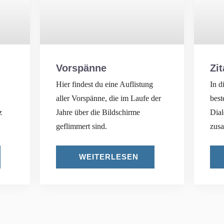
Vorspänne
Zit
Hier findest du eine Auflistung
In d
aller Vorspänne, die im Laufe der
best
z
Jahre über die Bildschirme
Dial
geflimmert sind.
zus
WEITERLESEN