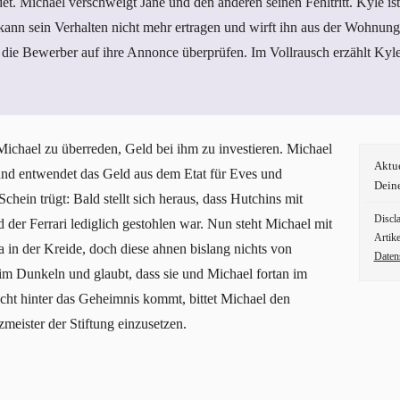
t. Michael verschweigt Jane und den anderen seinen Fehltritt. Kyle i
n sein Verhalten nicht mehr ertragen und wirft ihn aus der Wohnung.
ie Bewerber auf ihre Annonce überprüfen. Im Vollrausch erzählt Kyle
Michael zu überreden, Geld bei ihm zu investieren. Michael
Aktu
 und entwendet das Geld aus dem Etat für Eves und
Dein
hein trügt: Bald stellt sich heraus, dass Hutchins mit
Discl
 der Ferrari lediglich gestohlen war. Nun steht Michael mit
Artike
in der Kreide, doch diese ahnen bislang nichts von
Daten
im Dunkeln und glaubt, dass sie und Michael fortan im
cht hinter das Geheimnis kommt, bittet Michael den
meister der Stiftung einzusetzen.