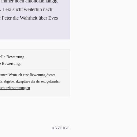
st immer noch alkoholabhängig
 Lexi sucht weiterhin nach
 Peter die Wahrheit über Eves
elle Bewertung:
e Bewertung:
aimer: Wenn ich eine Bewertung dieses
ls abgebe, akzeptiere die derzeit geltenden
schutzbestimmungen
.
ANZEIGE