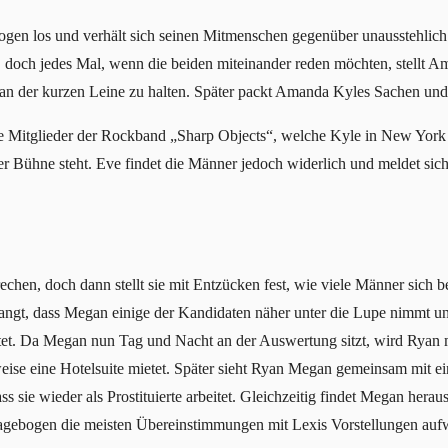
gen los und verhält sich seinen Mitmenschen gegenüber unausstehlic
doch jedes Mal, wenn die beiden miteinander reden möchten, stellt Ama
an der kurzen Leine zu halten. Später packt Amanda Kyles Sachen und s
ie Mitglieder der Rockband „Sharp Objects“, welche Kyle in New York
er Bühne steht. Eve findet die Männer jedoch widerlich und meldet sic
hen, doch dann stellt sie mit Entzücken fest, wie viele Männer sich be
ngt, dass Megan einige der Kandidaten näher unter die Lupe nimmt un
et. Da Megan nun Tag und Nacht an der Auswertung sitzt, wird Ryan mi
eise eine Hotelsuite mietet. Später sieht Ryan Megan gemeinsam mit 
s sie wieder als Prostituierte arbeitet. Gleichzeitig findet Megan her
ragebogen die meisten Übereinstimmungen mit Lexis Vorstellungen aufw