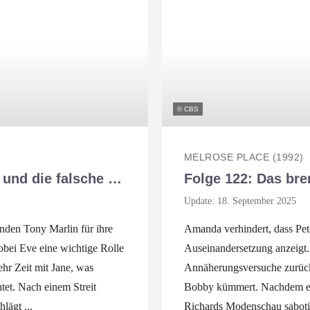
© CBS
MELROSE PLACE (1992)
d die falsche Megan
Folge 122: Das bre
Update: 18. September 2025
den Tony Marlin für ihre
Amanda verhindert, dass Pet
bei Eve eine wichtige Rolle
Auseinandersetzung anzeigt. 
ehr Zeit mit Jane, was
Annäherungsversuche zurüc
t. Nach einem Streit
Bobby kümmert. Nachdem er e
lägt ...
Richards Modenschau sabotiert