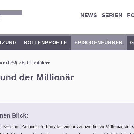
NEWS
SERIEN
F
TZUNG
ROLLENPROFILE
EPISODENFÜHRER
G
ace (1992)
Episodenführer
 und der Millionär
nen Blick:
ür Eves und Amandas Stiftung bei einem vermeintlichen Millionär, der s