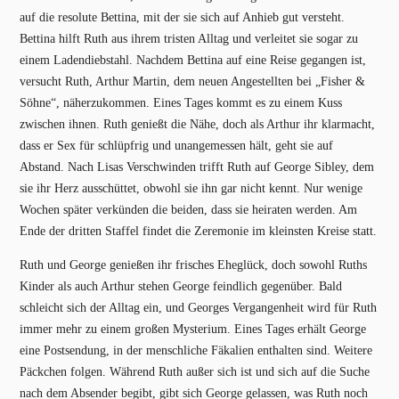
auf die resolute Bettina, mit der sie sich auf Anhieb gut versteht.
Bettina hilft Ruth aus ihrem tristen Alltag und verleitet sie sogar zu
einem Ladendiebstahl. Nachdem Bettina auf eine Reise gegangen ist,
versucht Ruth, Arthur Martin, dem neuen Angestellten bei „Fisher &
Söhne“, näherzukommen. Eines Tages kommt es zu einem Kuss
zwischen ihnen. Ruth genießt die Nähe, doch als Arthur ihr klarmacht,
dass er Sex für schlüpfrig und unangemessen hält, geht sie auf
Abstand. Nach Lisas Verschwinden trifft Ruth auf George Sibley, dem
sie ihr Herz ausschüttet, obwohl sie ihn gar nicht kennt. Nur wenige
Wochen später verkünden die beiden, dass sie heiraten werden. Am
Ende der dritten Staffel findet die Zeremonie im kleinsten Kreise statt.
Ruth und George genießen ihr frisches Eheglück, doch sowohl Ruths
Kinder als auch Arthur stehen George feindlich gegenüber. Bald
schleicht sich der Alltag ein, und Georges Vergangenheit wird für Ruth
immer mehr zu einem großen Mysterium. Eines Tages erhält George
eine Postsendung, in der menschliche Fäkalien enthalten sind. Weitere
Päckchen folgen. Während Ruth außer sich ist und sich auf die Suche
nach dem Absender begibt, gibt sich George gelassen, was Ruth noch