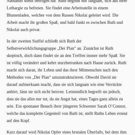
Nathaniel somit betrogen hat. Ruth beginnt nur langsam, sich aus ihrer
Lethargie zu befreien. Sie findet eine Arbeitsstelle in einem
Blumenladen, welcher von dem Russen Nikolai geleitet wird. Die
Arbeit macht ihr großen Spaß, und bald funkt es zwischen Ruth und
Nikolai auch privat.
In der zweiten Staffel schließt sich Ruth der
Selbstverwirklichungsgruppe „Der Plan“ an. Zunächst ist Ruth
skeptisch, doch dann findet sie an den Treffen immer mehr Spaß. Sie
ist völlig verändert und kehrt sturzbetrunken nach Hause zurück. Ruth
macht sich daran, ihr Leben und das ihrer Mitmenschen nach den
Methoden von „Der Plan“ umzustrukturieren. Obwohl David sie
darauf aufmerksam macht, dass sie sich langsam wie eine Verrückte
anhört, lässt sie sich nicht beirren. Letztendlich begreift sie jedoch,
dass sie das alles nur tut, da sie Angst hat, eines Tages ganz allein zu
sein. Ein spontaner Besuch ihrer jüngeren Schwester Sarah O’Connor,
welche das komplette Gegenteil von Ruth ist, stellt Ruths Leben erneut
auf den Kopf.
Kurz darauf wird Nikolai Opfer eines brutalen Überfalls, bei dem ihm