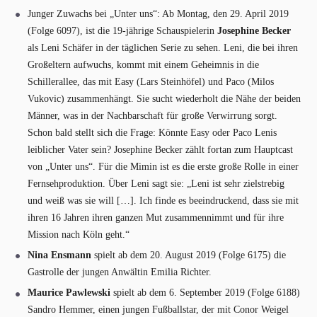
Junger Zuwachs bei „Unter uns“: Ab Montag, den 29. April 2019
(Folge 6097), ist die 19-jährige Schauspielerin
Josephine Becker
als Leni Schäfer in der täglichen Serie zu sehen. Leni, die bei ihren
Großeltern aufwuchs, kommt mit einem Geheimnis in die
Schillerallee, das mit Easy (Lars Steinhöfel) und Paco (Milos
Vukovic) zusammenhängt. Sie sucht wiederholt die Nähe der beiden
Männer, was in der Nachbarschaft für große Verwirrung sorgt.
Schon bald stellt sich die Frage: Könnte Easy oder Paco Lenis
leiblicher Vater sein? Josephine Becker zählt fortan zum Hauptcast
von „Unter uns“. Für die Mimin ist es die erste große Rolle in einer
Fernsehproduktion. Über Leni sagt sie: „Leni ist sehr zielstrebig
und weiß was sie will […]. Ich finde es beeindruckend, dass sie mit
ihren 16 Jahren ihren ganzen Mut zusammennimmt und für ihre
Mission nach Köln geht.“
Nina Ensmann
spielt ab dem 20. August 2019 (Folge 6175) die
Gastrolle der jungen Anwältin Emilia Richter.
Maurice Pawlewski
spielt ab dem 6. September 2019 (Folge 6188)
Sandro Hemmer, einen jungen Fußballstar, der mit Conor Weigel