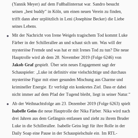
(Yannik Meyer) auf dem Fußballinternat war. Sandro besucht
seinen „best buddy“ in Köln, um einen neuen Verein zu finden,
trifft dann aber urplötzlich in Leni (Josephine Becker) die Liebe
seines Lebens.
Mit der Nachricht von Irene Weigels tragischem Tod kommt Luke
Färber in der Schillerallee an und schaut sich um. Was will der
mysteriöse Fremde und was hat er mit Irenes Tod zu tun? Die neue
Hauptrolle wird ab dem 28. November 2019 (Folge 6246) von
Jakob Graf
gespielt. Über sein neues Engagement sagt der
Schauspieler: „Luke ist definitiv eine vielschichtige und durchaus
mysteriöse Figur mit einer gesunden Mischung aus Charme und
krimineller Energie. Er verfolgt ein konkretes Ziel. Dass er dabei
nicht immer auf dem Pfad der Tugend bleibt, liegt in seiner Natur.“
Ab der Weihnachtsfolge am 23. Dezember 2019 (Folge 6263) spielt
Isabelle Geiss
die neue Hauptrolle der Nika Färber. Nika wird nach
drei Jahren aus dem Gefängnis entlassen und zieht zu ihrem Bruder
Luke in die Schillerallee. Isabelle Geiss legt für ihre Rolle in der
Daily Soap eine Pause in der Schauspielschule ein. Im RTL-