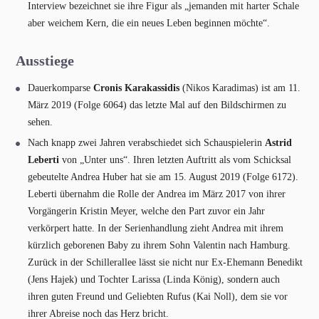
Interview bezeichnet sie ihre Figur als „jemanden mit harter Schale
aber weichem Kern, die ein neues Leben beginnen möchte“.
Ausstiege
Dauerkomparse
Cronis Karakassidis
(Nikos Karadimas) ist am 11.
März 2019 (Folge 6064) das letzte Mal auf den Bildschirmen zu
sehen.
Nach knapp zwei Jahren verabschiedet sich Schauspielerin
Astrid
Leberti
von „Unter uns“. Ihren letzten Auftritt als vom Schicksal
gebeutelte Andrea Huber hat sie am 15. August 2019 (Folge 6172).
Leberti übernahm die Rolle der Andrea im März 2017 von ihrer
Vorgängerin Kristin Meyer, welche den Part zuvor ein Jahr
verkörpert hatte. In der Serienhandlung zieht Andrea mit ihrem
kürzlich geborenen Baby zu ihrem Sohn Valentin nach Hamburg.
Zurück in der Schillerallee lässt sie nicht nur Ex-Ehemann Benedikt
(Jens Hajek) und Tochter Larissa (Linda König), sondern auch
ihren guten Freund und Geliebten Rufus (Kai Noll), dem sie vor
ihrer Abreise noch das Herz bricht.