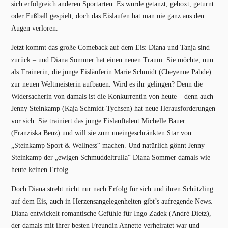
sich erfolgreich anderen Sportarten: Es wurde getanzt, geboxt, geturnt
oder Fußball gespielt, doch das Eislaufen hat man nie ganz aus den
Augen verloren.
Jetzt kommt das große Comeback auf dem Eis: Diana und Tanja sind
zurück – und Diana Sommer hat einen neuen Traum: Sie möchte, nun
als Trainerin, die junge Eisläuferin Marie Schmidt (Cheyenne Pahde)
zur neuen Weltmeisterin aufbauen. Wird es ihr gelingen? Denn die
Widersacherin von damals ist die Konkurrentin von heute – denn auch
Jenny Steinkamp (Kaja Schmidt-Tychsen) hat neue Herausforderungen
vor sich. Sie trainiert das junge Eislauftalent Michelle Bauer
(Franziska Benz) und will sie zum uneingeschränkten Star von
„Steinkamp Sport & Wellness“ machen. Und natürlich gönnt Jenny
Steinkamp der „ewigen Schmuddeltrulla“ Diana Sommer damals wie
heute keinen Erfolg …
Doch Diana strebt nicht nur nach Erfolg für sich und ihren Schützling
auf dem Eis, auch in Herzensangelegenheiten gibt’s aufregende News.
Diana entwickelt romantische Gefühle für Ingo Zadek (André Dietz),
der damals mit ihrer besten Freundin Annette verheiratet war und