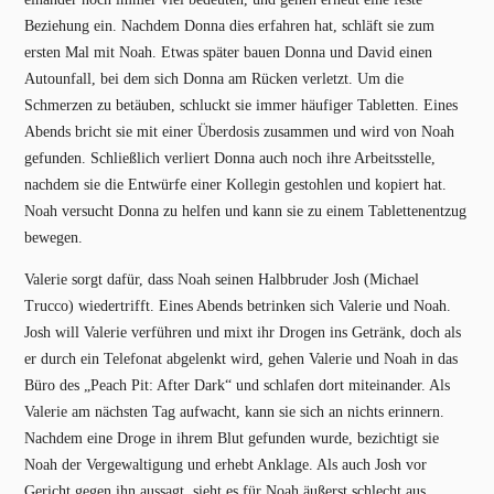
Beziehung ein. Nachdem Donna dies erfahren hat, schläft sie zum
ersten Mal mit Noah. Etwas später bauen Donna und David einen
Autounfall, bei dem sich Donna am Rücken verletzt. Um die
Schmerzen zu betäuben, schluckt sie immer häufiger Tabletten. Eines
Abends bricht sie mit einer Überdosis zusammen und wird von Noah
gefunden. Schließlich verliert Donna auch noch ihre Arbeitsstelle,
nachdem sie die Entwürfe einer Kollegin gestohlen und kopiert hat.
Noah versucht Donna zu helfen und kann sie zu einem Tablettenentzug
bewegen.
Valerie sorgt dafür, dass Noah seinen Halbbruder Josh (Michael
Trucco) wiedertrifft. Eines Abends betrinken sich Valerie und Noah.
Josh will Valerie verführen und mixt ihr Drogen ins Getränk, doch als
er durch ein Telefonat abgelenkt wird, gehen Valerie und Noah in das
Büro des „Peach Pit: After Dark“ und schlafen dort miteinander. Als
Valerie am nächsten Tag aufwacht, kann sie sich an nichts erinnern.
Nachdem eine Droge in ihrem Blut gefunden wurde, bezichtigt sie
Noah der Vergewaltigung und erhebt Anklage. Als auch Josh vor
Gericht gegen ihn aussagt, sieht es für Noah äußerst schlecht aus.