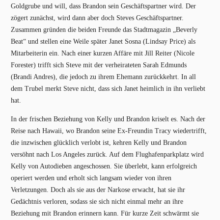
Goldgrube und will, dass Brandon sein Geschäftspartner wird. Der
zögert zunächst, wird dann aber doch Steves Geschäftspartner.
Zusammen gründen die beiden Freunde das Stadtmagazin „Beverly
Beat“ und stellen eine Weile später Janet Sosna (Lindsay Price) als
Mitarbeiterin ein. Nach einer kurzen Affäre mit Jill Reiter (Nicole
Forester) trifft sich Steve mit der verheirateten Sarah Edmunds
(Brandi Andres), die jedoch zu ihrem Ehemann zurückkehrt. In all
dem Trubel merkt Steve nicht, dass sich Janet heimlich in ihn verliebt
hat.
In der frischen Beziehung von Kelly und Brandon kriselt es. Nach der
Reise nach Hawaii, wo Brandon seine Ex-Freundin Tracy wiedertrifft,
die inzwischen glücklich verlobt ist, kehren Kelly und Brandon
versöhnt nach Los Angeles zurück. Auf dem Flughafenparkplatz wird
Kelly von Autodieben angeschossen. Sie überlebt, kann erfolgreich
operiert werden und erholt sich langsam wieder von ihren
Verletzungen. Doch als sie aus der Narkose erwacht, hat sie ihr
Gedächtnis verloren, sodass sie sich nicht einmal mehr an ihre
Beziehung mit Brandon erinnern kann. Für kurze Zeit schwärmt sie