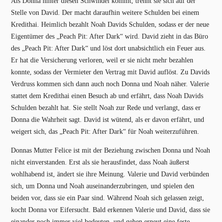
Als Donna hinter diesen Schwindel kommt, trennt sie sich auf der
Stelle von David. Der macht daraufhin weitere Schulden bei einem
Kredithai. Heimlich bezahlt Noah Davids Schulden, sodass er der neue
Eigentümer des „Peach Pit: After Dark“ wird. David zieht in das Büro
des „Peach Pit: After Dark“ und löst dort unabsichtlich ein Feuer aus.
Er hat die Versicherung verloren, weil er sie nicht mehr bezahlen
konnte, sodass der Vermieter den Vertrag mit David auflöst. Zu Davids
Verdruss kommen sich dann auch noch Donna und Noah näher. Valerie
stattet dem Kredithai einen Besuch ab und erfährt, dass Noah Davids
Schulden bezahlt hat. Sie stellt Noah zur Rede und verlangt, dass er
Donna die Wahrheit sagt. David ist wütend, als er davon erfährt, und
weigert sich, das „Peach Pit: After Dark“ für Noah weiterzuführen.
Donnas Mutter Felice ist mit der Beziehung zwischen Donna und Noah
nicht einverstanden. Erst als sie herausfindet, dass Noah äußerst
wohlhabend ist, ändert sie ihre Meinung. Valerie und David verbünden
sich, um Donna und Noah auseinanderzubringen, und spielen den
beiden vor, dass sie ein Paar sind. Während Noah sich gelassen zeigt,
kocht Donna vor Eifersucht. Bald erkennen Valerie und David, dass sie
einander noch immer viel bedeuten, und gehen erneut eine feste