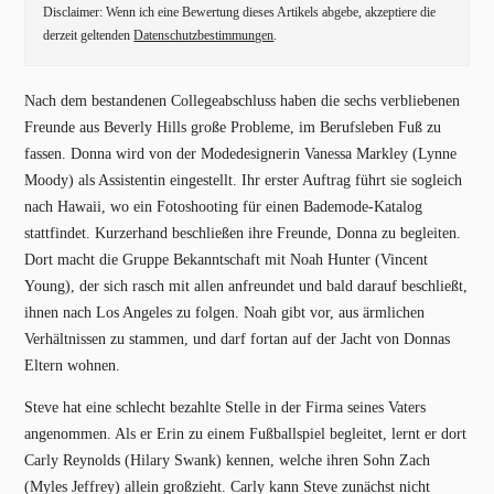
Disclaimer: Wenn ich eine Bewertung dieses Artikels abgebe, akzeptiere die
derzeit geltenden
Datenschutzbestimmungen
.
Nach dem bestandenen Collegeabschluss haben die sechs verbliebenen
Freunde aus Beverly Hills große Probleme, im Berufsleben Fuß zu
fassen. Donna wird von der Modedesignerin Vanessa Markley (Lynne
Moody) als Assistentin eingestellt. Ihr erster Auftrag führt sie sogleich
nach Hawaii, wo ein Fotoshooting für einen Bademode-Katalog
stattfindet. Kurzerhand beschließen ihre Freunde, Donna zu begleiten.
Dort macht die Gruppe Bekanntschaft mit Noah Hunter (Vincent
Young), der sich rasch mit allen anfreundet und bald darauf beschließt,
ihnen nach Los Angeles zu folgen. Noah gibt vor, aus ärmlichen
Verhältnissen zu stammen, und darf fortan auf der Jacht von Donnas
Eltern wohnen.
Steve hat eine schlecht bezahlte Stelle in der Firma seines Vaters
angenommen. Als er Erin zu einem Fußballspiel begleitet, lernt er dort
Carly Reynolds (Hilary Swank) kennen, welche ihren Sohn Zach
(Myles Jeffrey) allein großzieht. Carly kann Steve zunächst nicht