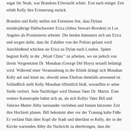
sogar für Noah, was Brandons Eifersucht schürt. Erst nach einiger Zeit
erhält Kelly ihre Erinnerung zurück.
Brandon und Kelly stellen mit Entsetzen fest, dass Dylans
minderjährige Halbschwester Erica (Johna Stewart-Bowden) in Los
Angeles als Prostituierte arbeitet. Die beiden kümmern sich um Erica
und sorgen dafür, dass ihr Zuhälter von der Polizei gefasst wird.
Anschließend schicken sie Erica zu Dylan nach London. Später
beginnt Kelly in der „Wyatt Clinic“ zu arbeiten, wo sie jedoch von
ihrem Vorgesetzten Dr. Monahan (George Del Hoyo) sexuell belästigt
wird. Während einer Veranstaltung in der Klinik drängt sich Monahan
Kelly auf und küsst sie, obwohl seine Ehefrau ebenfalls anwesend ist.
Schließlich stellt Kelly Monahan öffentlich bloß, woraufhin er seine
Stelle verliert. Sein Nachfolger wird Donnas Vater Dr. Martin. Eine
weitere Katastrophe bahnt sich an, als sich Kellys Vater Bill und
Valeries Mutter Abby ineinander verlieben und binnen kürzester Zeit
ihre Hochzeit planen. Bill bekommt aber vor der Trauung kalte Füße.
Er verlässt Hals über Kopf die Stadt und überlässt es Kelly, der in der
Kirche wartenden Abby die Nachricht zu überbringen, dass die