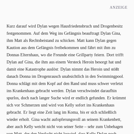
ANZEIGE
Kurz darauf wird Dylan wegen Hausfriedensbruch und Drogenbesitz
festgenommen. Auf dem Weg ins Gefängnis beauftragt Dylan Gina,
ihm Matt als Rechtsbeistand zu schicken. Matt kann Dylan gegen
Kaution aus dem Gefängnis freibekommen und fährt mit ihm zu
Donnas Elternhaus, wo die Freunde eine Grillparty feiern. Dort trifft
Dylan auf Gina, die ihm aus einem Versteck Heroin besorgt hat und
damit eine Katastrophe auslöst: Dylan nimmt das Heroin und stößt
danach Donna im Drogenrausch unabsichtlich in den Swimmingpool.
Donna schlägt mit dem Kopf auf den Rand und muss schwer verletzt
ins Krankenhaus gebracht werden. Dylan verschwindet daraufhin
spurlos, doch nach langer Suche wird er endlich gefunden. Er krümmt
sich vor Schmerzen und wird von Kelly sofort ins Krankenhaus
gebracht. Er liegt eine Zeit lang im Koma, bis er sich schließlich
wieder erholt. Gina wacht aufopferungsvoll an seinem Krankenbett,
aber auch Kelly weicht nicht von seiner Seite – sehr zum Unbehagen
von Matt, der den Verdacht nicht loswird, dass Kelly Dylan noch