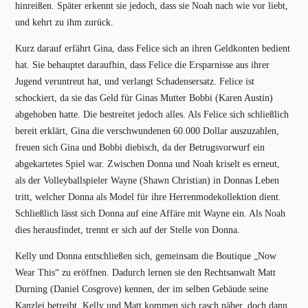
hinreißen. Später erkennt sie jedoch, dass sie Noah nach wie vor liebt,
und kehrt zu ihm zurück.
Kurz darauf erfährt Gina, dass Felice sich an ihren Geldkonten bedient
hat. Sie behauptet daraufhin, dass Felice die Ersparnisse aus ihrer
Jugend veruntreut hat, und verlangt Schadensersatz. Felice ist
schockiert, da sie das Geld für Ginas Mutter Bobbi (Karen Austin)
abgehoben hatte. Die bestreitet jedoch alles. Als Felice sich schließlich
bereit erklärt, Gina die verschwundenen 60.000 Dollar auszuzahlen,
freuen sich Gina und Bobbi diebisch, da der Betrugsvorwurf ein
abgekartetes Spiel war. Zwischen Donna und Noah kriselt es erneut,
als der Volleyballspieler Wayne (Shawn Christian) in Donnas Leben
tritt, welcher Donna als Model für ihre Herrenmodekollektion dient.
Schließlich lässt sich Donna auf eine Affäre mit Wayne ein. Als Noah
dies herausfindet, trennt er sich auf der Stelle von Donna.
Kelly und Donna entschließen sich, gemeinsam die Boutique „Now
Wear This“ zu eröffnen. Dadurch lernen sie den Rechtsanwalt Matt
Durning (Daniel Cosgrove) kennen, der im selben Gebäude seine
Kanzlei betreibt. Kelly und Matt kommen sich rasch näher, doch dann