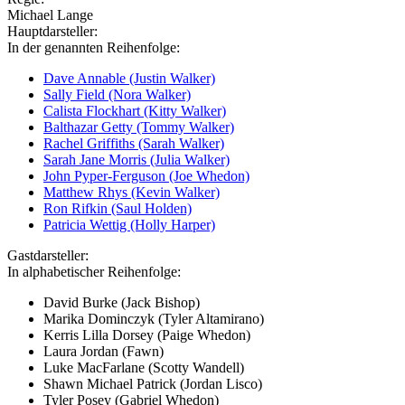
Michael Lange
Hauptdarsteller:
In der genannten Reihenfolge:
Dave Annable (Justin Walker)
Sally Field (Nora Walker)
Calista Flockhart (Kitty Walker)
Balthazar Getty (Tommy Walker)
Rachel Griffiths (Sarah Walker)
Sarah Jane Morris (Julia Walker)
John Pyper-Ferguson (Joe Whedon)
Matthew Rhys (Kevin Walker)
Ron Rifkin (Saul Holden)
Patricia Wettig (Holly Harper)
Gastdarsteller:
In alphabetischer Reihenfolge:
David Burke (Jack Bishop)
Marika Dominczyk (Tyler Altamirano)
Kerris Lilla Dorsey (Paige Whedon)
Laura Jordan (Fawn)
Luke MacFarlane (Scotty Wandell)
Shawn Michael Patrick (Jordan Lisco)
Tyler Posey (Gabriel Whedon)