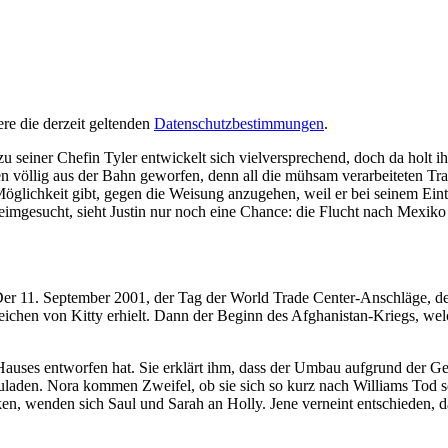
re die derzeit geltenden
Datenschutzbestimmungen
.
u seiner Chefin Tyler entwickelt sich vielversprechend, doch da holt ih
en völlig aus der Bahn geworfen, denn all die mühsam verarbeiteten Tr
öglichkeit gibt, gegen die Weisung anzugehen, weil er bei seinem Eintr
imgesucht, sieht Justin nur noch eine Chance: die Flucht nach Mexik
 Der 11. September 2001, der Tag der World Trade Center-Anschläge, d
chen von Kitty erhielt. Dann der Beginn des Afghanistan-Kriegs, welche
 Hauses entworfen hat. Sie erklärt ihm, dass der Umbau aufgrund der 
nzuladen. Nora kommen Zweifel, ob sie sich so kurz nach Williams Tod 
 wenden sich Saul und Sarah an Holly. Jene verneint entschieden, da