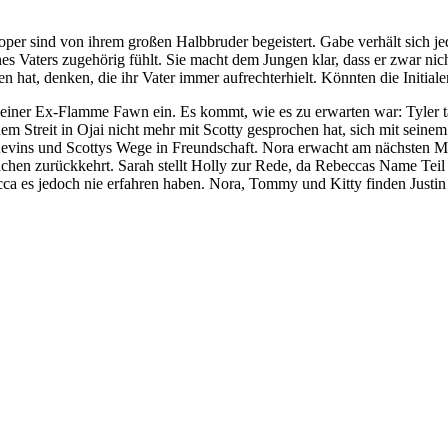
er sind von ihrem großen Halbbruder begeistert. Gabe verhält sich jedo
es Vaters zugehörig fühlt. Sie macht dem Jungen klar, dass er zwar nicht
len hat, denken, die ihr Vater immer aufrechterhielt. Könnten die Initia
t seiner Ex-Flamme Fawn ein. Es kommt, wie es zu erwarten war: Tyler t
 dem Streit in Ojai nicht mehr mit Scotty gesprochen hat, sich mit sein
h Kevins und Scottys Wege in Freundschaft. Nora erwacht am nächsten Mor
ndchen zurückkehrt. Sarah stellt Holly zur Rede, da Rebeccas Name Teil
ecca es jedoch nie erfahren haben. Nora, Tommy und Kitty finden Justin