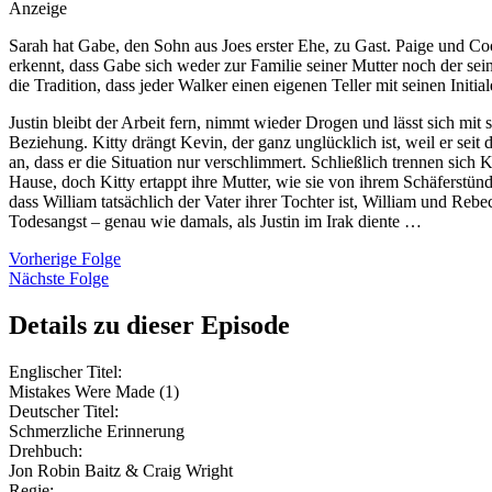
Anzeige
Sarah hat Gabe, den Sohn aus Joes erster Ehe, zu Gast. Paige und Coop
erkennt, dass Gabe sich weder zur Familie seiner Mutter noch der sein
die Tradition, dass jeder Walker einen eigenen Teller mit seinen Initia
Justin bleibt der Arbeit fern, nimmt wieder Drogen und lässt sich mi
Beziehung. Kitty drängt Kevin, der ganz unglücklich ist, weil er seit
an, dass er die Situation nur verschlimmert. Schließlich trennen sic
Hause, doch Kitty ertappt ihre Mutter, wie sie von ihrem Schäferstü
dass William tatsächlich der Vater ihrer Tochter ist, William und Reb
Todesangst – genau wie damals, als Justin im Irak diente …
Vorherige Folge
Nächste Folge
Details zu dieser Episode
Englischer Titel:
Mistakes Were Made (1)
Deutscher Titel:
Schmerzliche Erinnerung
Drehbuch:
Jon Robin Baitz & Craig Wright
Regie: