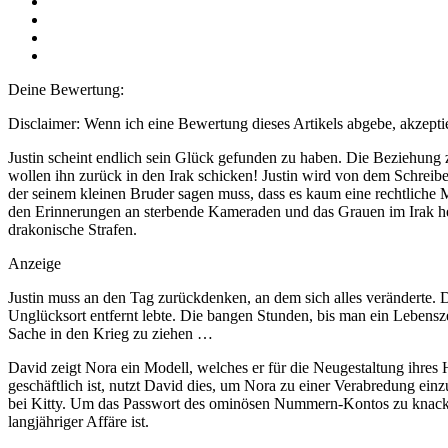
Deine Bewertung:
Disclaimer: Wenn ich eine Bewertung dieses Artikels abgebe, akzeptie
Justin scheint endlich sein Glück gefunden zu haben. Die Beziehung z
wollen ihn zurück in den Irak schicken! Justin wird von dem Schreib
der seinem kleinen Bruder sagen muss, dass es kaum eine rechtliche M
den Erinnerungen an sterbende Kameraden und das Grauen im Irak he
drakonische Strafen.
Anzeige
Justin muss an den Tag zurückdenken, an dem sich alles veränderte.
Unglücksort entfernt lebte. Die bangen Stunden, bis man ein Lebenszei
Sache in den Krieg zu ziehen …
David zeigt Nora ein Modell, welches er für die Neugestaltung ihres
geschäftlich ist, nutzt David dies, um Nora zu einer Verabredung ei
bei Kitty. Um das Passwort des ominösen Nummern-Kontos zu knacken,
langjähriger Affäre ist.