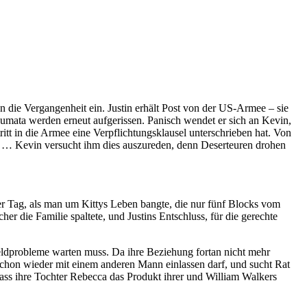
n die Vergangenheit ein. Justin erhält Post von der US-Armee – sie
aumata werden erneut aufgerissen. Panisch wendet er sich an Kevin,
itt in die Armee eine Verpflichtungsklausel unterschrieben hat. Von
o … Kevin versucht ihm dies auszureden, denn Deserteuren drohen
er Tag, als man um Kittys Leben bangte, die nur fünf Blocks vom
r die Familie spaltete, und Justins Entschluss, für die gerechte
Geldprobleme warten muss. Da ihre Beziehung fortan nicht mehr
schon wieder mit einem anderen Mann einlassen darf, und sucht Rat
ss ihre Tochter Rebecca das Produkt ihrer und William Walkers