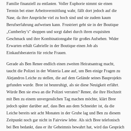
Familie finanziell zu entlasten. Voller Euphorie nimmt sie einen
Termin bei einer Arbeitsvermittlung wahr, fällt dort jedoch auf die
Nase, da ihre Ansprüche viel zu hoch sind und sie zudem kaum
Berufserfahrung aufweisen kann. Frustriert geht sie in der Boutique
„Cumberley’s“ shoppen und sorgt dabei durch ihren exquisiten
Geschmack und ihre Kombinationsgabe für großes Aufsehen. Wider
Erwarten erhält Gabrielle in der Boutique einen Job als
Einkaufsberaterin für reiche Frauen.
Gerade als Ben Renee endlich einen zweiten Heiratsantrag macht,
taucht die Polizei in der Wisteria Lane auf, um Ben einige Fragen zu
Alejandros Leiche zu stellen, die auf dem Gelände seines Bauprojekts
gefunden wurde. Bree ist beunruhigt, als sie diese Neuigkeit erfährt.
Würde Ben sie etwa an die Polizei verraten? Renee, die ihre Hochzeit
mit Ben zu einem unvergesslichen Tag machen möchte, klärt Bree
jedoch später darüber auf, dass Ben aus dem Schneider ist, da die
Leiche bereits seit acht Monaten in der Grube lag und Ben zu diesem
Zeitpunkt noch gar nicht in Fairview lebte. Als sich Bree telefonisch
bei Ben bedankt, dass er ihr Geheimnis bewahrt hat, wird das Gespräch