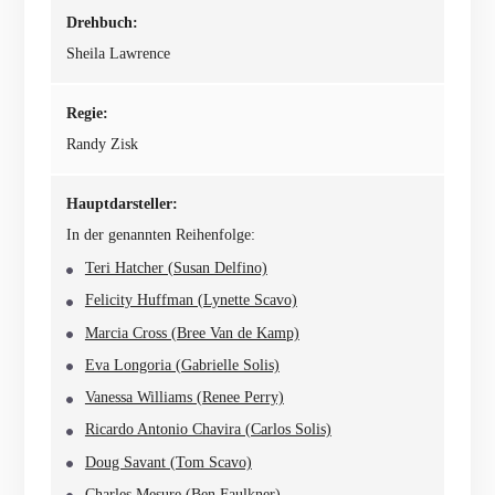
Drehbuch:
Sheila Lawrence
Regie:
Randy Zisk
Hauptdarsteller:
In der genannten Reihenfolge:
Teri Hatcher (Susan Delfino)
Felicity Huffman (Lynette Scavo)
Marcia Cross (Bree Van de Kamp)
Eva Longoria (Gabrielle Solis)
Vanessa Williams (Renee Perry)
Ricardo Antonio Chavira (Carlos Solis)
Doug Savant (Tom Scavo)
Charles Mesure (Ben Faulkner)