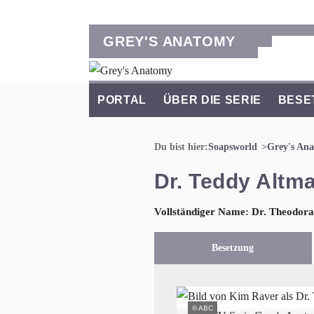
GREY'S ANATOMY
PORTAL
ÜBER DIE SERIE
BESE
Du bist hier:
Soapsworld
Grey's An
Dr. Teddy Altm
Vollständiger Name: Dr. Theodor
Besetzung
© ABC