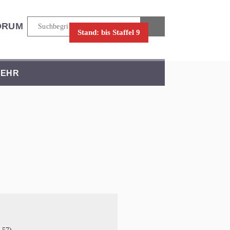
ORUM
Stand: bis Staffel 9
EHR