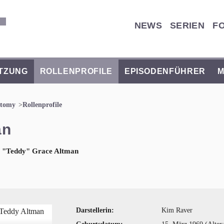
NEWS
SERIEN
F
TZUNG
ROLLENPROFILE
EPISODENFÜHRER
M
atomy
Rollenprofile
an
a "Teddy" Grace Altman
Darstellerin:
Kim Raver