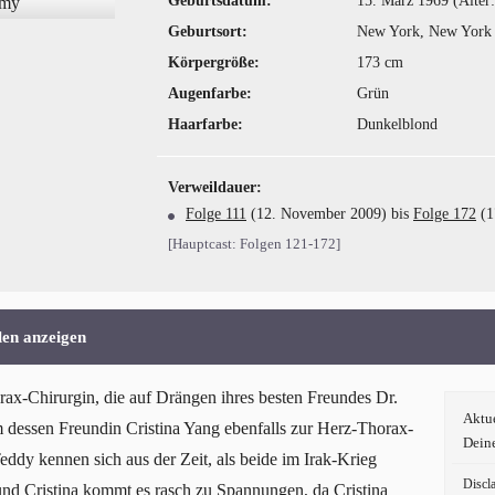
Geburtsdatum:
15. März 1969 (Alter:
Geburtsort:
New York, New York
Körpergröße:
173 cm
Augenfarbe:
Grün
Haarfarbe:
Dunkelblond
Verweildauer:
Folge 111
(12. November 2009) bis
Folge 172
(1
[Hauptcast: Folgen 121-172]
len anzeigen
rax-Chirurgin, die auf Drängen ihres besten Freundes Dr.
Aktu
dessen Freundin Cristina Yang ebenfalls zur Herz-Thorax-
Dein
ddy kennen sich aus der Zeit, als beide im Irak-Krieg
Discl
und Cristina kommt es rasch zu Spannungen, da Cristina