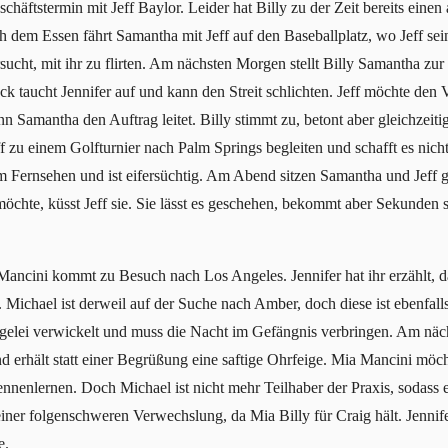
häftstermin mit Jeff Baylor. Leider hat Billy zu der Zeit bereits eine
 dem Essen fährt Samantha mit Jeff auf den Baseballplatz, wo Jeff se
sucht, mit ihr zu flirten. Am nächsten Morgen stellt Billy Samantha zur
k taucht Jennifer auf und kann den Streit schlichten. Jeff möchte d
 Samantha den Auftrag leitet. Billy stimmt zu, betont aber gleichzeitig
f zu einem Golfturnier nach Palm Springs begleiten und schafft es nic
im Fernsehen und ist eifersüchtig. Am Abend sitzen Samantha und Jef
chte, küsst Jeff sie. Sie lässt es geschehen, bekommt aber Sekunden 
ancini kommt zu Besuch nach Los Angeles. Jennifer hat ihr erzählt, da
 Michael ist derweil auf der Suche nach Amber, doch diese ist ebenfal
rügelei verwickelt und muss die Nacht im Gefängnis verbringen. Am näc
 erhält statt einer Begrüßung eine saftige Ohrfeige. Mia Mancini möch
nenlernen. Doch Michael ist nicht mehr Teilhaber der Praxis, sodass e
iner folgenschweren Verwechslung, da Mia Billy für Craig hält. Jennifer 
e.