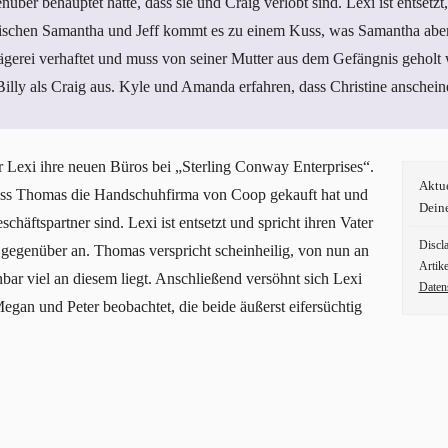
nüber behauptet hatte, dass sie und Craig verlobt sind. Lexi ist entsetzt, 
ischen Samantha und Jeff kommt es zu einem Kuss, was Samantha aber
ägerei verhaftet und muss von seiner Mutter aus dem Gefängnis geholt
 Billy als Craig aus. Kyle und Amanda erfahren, dass Christine anschein
r Lexi ihre neuen Büros bei „Sterling Conway Enterprises“.
Aktu
dass Thomas die Handschuhfirma von Coop gekauft hat und
Dein
äftspartner sind. Lexi ist entsetzt und spricht ihren Vater
Discl
 gegenüber an. Thomas verspricht scheinheilig, von nun an
Artike
enbar viel an diesem liegt. Anschließend versöhnt sich Lexi
Daten
gan und Peter beobachtet, die beide äußerst eifersüchtig