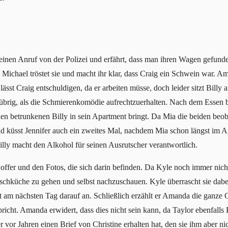
inen Anruf von der Polizei und erfährt, dass man ihren Wagen gefunden 
. Michael tröstet sie und macht ihr klar, dass Craig ein Schwein war.
 lässt Craig entschuldigen, da er arbeiten müsse, doch leider sitzt Bill
s übrig, als die Schmierenkomödie aufrechtzuerhalten. Nach dem Essen b
 betrunkenen Billy in sein Apartment bringt. Da Mia die beiden beobac
 und küsst Jennifer auch ein zweites Mal, nachdem Mia schon längst im 
illy macht den Alkohol für seinen Ausrutscher verantwortlich.
fer und den Fotos, die sich darin befinden. Da Kyle noch immer nicht 
hküche zu gehen und selbst nachzuschauen. Kyle überrascht sie dabei
st am nächsten Tag darauf an. Schließlich erzählt er Amanda die ganze G
 spricht. Amanda erwidert, dass dies nicht sein kann, da Taylor ebenfall
er vor Jahren einen Brief von Christine erhalten hat, den sie ihm aber n