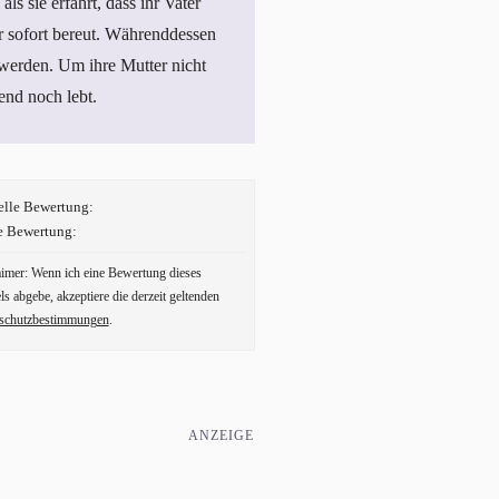
als sie erfährt, dass ihr Vater
 sofort bereut. Währenddessen
 werden. Um ihre Mutter nicht
end noch lebt.
elle Bewertung:
e Bewertung:
aimer: Wenn ich eine Bewertung dieses
ls abgebe, akzeptiere die derzeit geltenden
schutzbestimmungen
.
ANZEIGE