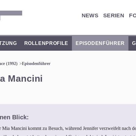
NEWS
SERIEN
F
TZUNG
ROLLENPROFILE
EPISODENFÜHRER
G
ace (1992)
Episodenführer
a Mancini
nen Blick:
er Mia Mancini kommt zu Besuch, während Jennifer verzweifelt nach 