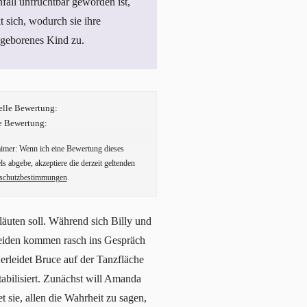
nfall unfruchtbar geworden ist,
t sich, wodurch sie ihre
ngeborenes Kind zu.
elle Bewertung:
e Bewertung:
aimer: Wenn ich eine Bewertung dieses
ls abgebe, akzeptiere die derzeit geltenden
schutzbestimmungen
.
äuten soll. Während sich Billy und
 beiden kommen rasch ins Gespräch
 erleidet Bruce auf der Tanzfläche
tabilisiert. Zunächst will Amanda
sie, allen die Wahrheit zu sagen,