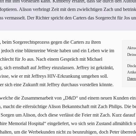
nft mit ihm vorstellen kann. Kimberly erfährt, dass sie durch den Autou
doptieren. Alison verbringt Zeit mit dem zwielichtigen Zach und betrink
 vermasselt. Der Richter spricht den Carters das Sorgerecht für Jos u
, beim Sorgerechtsprozess gegen die Carters zu ihren
Aktu
 jedoch eine blütenreine Weste haben und ein Leben wie im
Dein
 schlecht für Jo aus. Nach einem Gespräch mit Michael
Discl
 sich ernsthaft auf Jeffrey einzulassen. Jeffrey ist gekränkt,
Artike
t wisse, wie er mit Jeffreys HIV-Erkrankung umgehen soll.
Daten
 er sich eine Zukunft mit Jeffrey durchaus vorstellen könnte.
er, welche die Zusammenarbeit von „D&D“ und einem neuen Kunden einl
, macht die eifersüchtige Alison Bekanntschaft mit Zach Philips. Die
 Sorgen um Alison, doch diese verlässt die Feier mit Zach. Kurz darauf
hire Memorial Hospital“ eingeliefert, wo sich sein Zustand allmählich s
alten, um die Werbekunden nicht zu beunruhigen, doch Peter überredet 