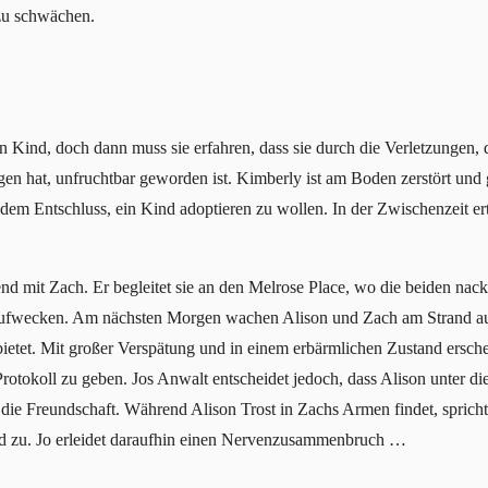
zu schwächen.
n Kind, doch dann muss sie erfahren, dass sie durch die Verletzungen, 
en hat, unfruchtbar geworden ist. Kimberly ist am Boden zerstört und 
em Entschluss, ein Kind adoptieren zu wollen. In der Zwischenzeit ert
nd mit Zach. Er begleitet sie an den Melrose Place, wo die beiden na
aufwecken. Am nächsten Morgen wachen Alison und Zach am Strand auf.
bietet. Mit großer Verspätung und in einem erbärmlichen Zustand ersche
otokoll zu geben. Jos Anwalt entscheidet jedoch, dass Alison unter di
n die Freundschaft. Während Alison Trost in Zachs Armen findet, sprich
nd zu. Jo erleidet daraufhin einen Nervenzusammenbruch …