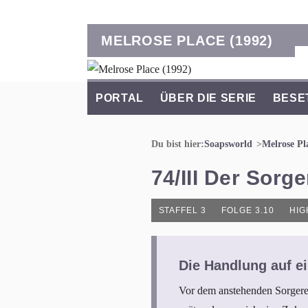
MELROSE PLACE (1992)
PORTAL
ÜBER DIE SERIE
BESE
Du bist hier:
Soapsworld
Melrose Pl
74/III Der Sorg
STAFFEL 3
FOLGE 3.10
HIG
Die Handlung auf ei
Vor dem anstehenden Sorgerech