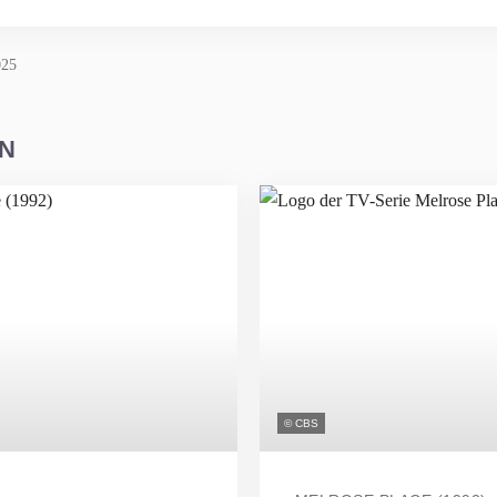
025
EN
© CBS