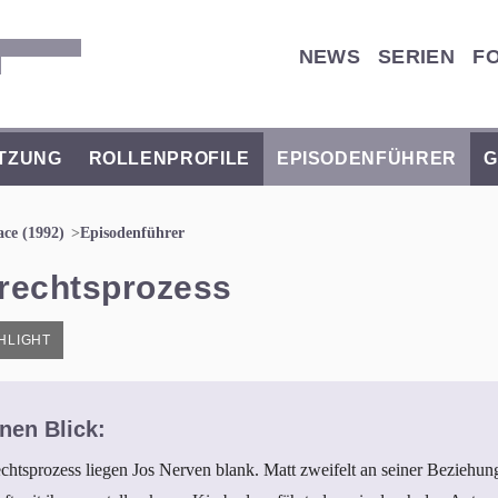
NEWS
SERIEN
F
TZUNG
ROLLENPROFILE
EPISODENFÜHRER
G
ace (1992)
Episodenführer
erechtsprozess
HLIGHT
nen Blick:
tsprozess liegen Jos Nerven blank. Matt zweifelt an seiner Beziehung 