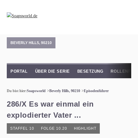
BEVERLY HILLS, 90210
PORTAL
ÜBER DIE SERIE
BESETZUNG
ROLLENPRO
Du bist hier:
Soapsworld
Beverly Hills, 90210
Episodenführer
286/X Es war einmal ein
explodierter Vater ...
STAFFEL 10
FOLGE 10.20
HIGHLIGHT