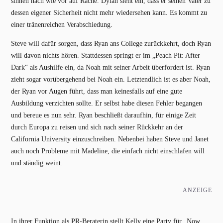
sinnen nach wie vor auf Rache. Dylan sieht ein, dass er seinen Vater zu
dessen eigener Sicherheit nicht mehr wiedersehen kann. Es kommt zu
einer tränenreichen Verabschiedung.
Steve will dafür sorgen, dass Ryan ans College zurückkehrt, doch Ryan
will davon nichts hören. Stattdessen springt er im „Peach Pit: After
Dark“ als Aushilfe ein, da Noah mit seiner Arbeit überfordert ist. Ryan
zieht sogar vorübergehend bei Noah ein. Letztendlich ist es aber Noah,
der Ryan vor Augen führt, dass man keinesfalls auf eine gute
Ausbildung verzichten sollte. Er selbst habe diesen Fehler begangen
und bereue es nun sehr. Ryan beschließt daraufhin, für einige Zeit
durch Europa zu reisen und sich nach seiner Rückkehr an der
California University einzuschreiben. Nebenbei haben Steve und Janet
auch noch Probleme mit Madeline, die einfach nicht einschlafen will
und ständig weint.
ANZEIGE
In ihrer Funktion als PR-Beraterin stellt Kelly eine Party für „Now