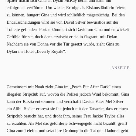
Später macht sich Gina an Dylan McKay heran und kann ihn
erfolgreich verführen. Um wieder Erfolge als Eiskunstläuferin feiern
zu können, hungert Gina und wird schließlich magersüchtig. Bei den
Endausscheidungen wird sie von David Silver bewusstlos auf der
Toilette gefunden. Fortan kümmert sich David um Gina und entwickelt
Gefühle für sie, doch dann erwischt er sie in flagranti mit Dylan.
Nachdem sie von Donna vor die Tür gesetzt wurde, zieht Gina zu
Dylan ins Hotel „Beverly Royale“.
ANZEIGE
Gemeinsam mit Noah zieht Gina im „Peach Pit: After Dark“ einen
illegalen Stripclub auf, wovon die Polizei jedoch Wind bekommt. Gina
kann der Razzia entkommen und verschafft Davids Vater Mel Silver
ein Alibi. Später erpresst sie ihn jedoch mit der Tatsache, dass er einen
Stripclub besucht hat, und droht ihm, seiner Frau Jackie Taylor alles
zu erzählen. Als Mel das geforderte Schweigegeld nicht bezahlt, greift
Gina zum Telefon und setzt ihre Drohung in die Tat um. Dadurch geht