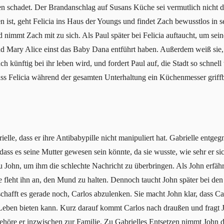
en schadet. Der Brandanschlag auf Susans Küche sei vermutlich nicht
 ist, geht Felicia ins Haus der Youngs und findet Zach bewusstlos in 
 nimmt Zach mit zu sich. Als Paul später bei Felicia auftaucht, um se
 und Mary Alice einst das Baby Dana entführt haben. Außerdem weiß sie
Zach künftig bei ihr leben wird, und fordert Paul auf, die Stadt so schn
 dass Felicia während der gesamten Unterhaltung ein Küchenmesser griffbe
elle, dass er ihre Antibabypille nicht manipuliert hat. Gabrielle entgeg
ass es seine Mutter gewesen sein könnte, da sie wusste, wie sehr er si
u John, um ihm die schlechte Nachricht zu überbringen. Als John erfährt
le fleht ihn an, den Mund zu halten. Dennoch taucht John später bei den 
schafft es gerade noch, Carlos abzulenken. Sie macht John klar, dass Carl
Leben bieten kann. Kurz darauf kommt Carlos nach draußen und fragt Jo
h gehöre er inzwischen zur Familie. Zu Gabrielles Entsetzen nimmt John 