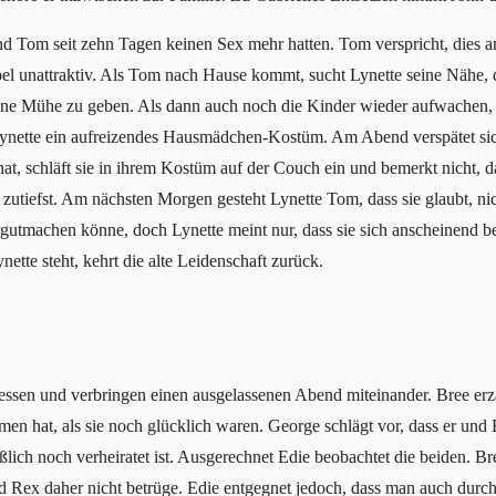
und Tom seit zehn Tagen keinen Sex mehr hatten. Tom verspricht, dies
el unattraktiv. Als Tom nach Hause kommt, sucht Lynette seine Nähe, do
ine Mühe zu geben. Als dann auch noch die Kinder wieder aufwachen, is
Lynette ein aufreizendes Hausmädchen-Kostüm. Am Abend verspätet s
hat, schläft sie in ihrem Kostüm auf der Couch ein und bemerkt nicht, 
h zutiefst. Am nächsten Morgen gesteht Lynette Tom, dass sie glaubt, ni
gutmachen könne, doch Lynette meint nur, dass sie sich anscheinend b
tte steht, kehrt die alte Leidenschaft zurück.
n und verbringen einen ausgelassenen Abend miteinander. Bree erzählt
n hat, als sie noch glücklich waren. George schlägt vor, dass er und Br
eßlich noch verheiratet ist. Ausgerechnet Edie beobachtet die beiden. B
nd Rex daher nicht betrüge. Edie entgegnet jedoch, dass man auch durc