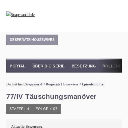
DESPERATE HOUSEWIVES
PORTAL
ÜBER DIE SERIE
BESETZUNG
ROLLENPRO
Du bist hier:
Soapsworld
Desperate Housewives
Episodenführer
77/IV Täuschungsmanöver
STAFFEL 4
FOLGE 4.07
Aktuelle Bewertung: