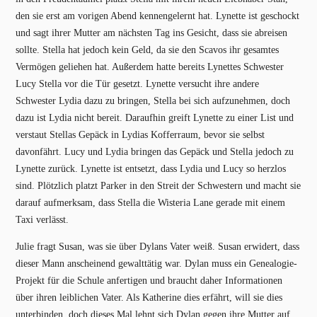
den sie erst am vorigen Abend kennengelernt hat. Lynette ist geschockt
und sagt ihrer Mutter am nächsten Tag ins Gesicht, dass sie abreisen
sollte. Stella hat jedoch kein Geld, da sie den Scavos ihr gesamtes
Vermögen geliehen hat. Außerdem hatte bereits Lynettes Schwester
Lucy Stella vor die Tür gesetzt. Lynette versucht ihre andere
Schwester Lydia dazu zu bringen, Stella bei sich aufzunehmen, doch
dazu ist Lydia nicht bereit. Daraufhin greift Lynette zu einer List und
verstaut Stellas Gepäck in Lydias Kofferraum, bevor sie selbst
davonfährt. Lucy und Lydia bringen das Gepäck und Stella jedoch zu
Lynette zurück. Lynette ist entsetzt, dass Lydia und Lucy so herzlos
sind. Plötzlich platzt Parker in den Streit der Schwestern und macht sie
darauf aufmerksam, dass Stella die Wisteria Lane gerade mit einem
Taxi verlässt.
Julie fragt Susan, was sie über Dylans Vater weiß. Susan erwidert, dass
dieser Mann anscheinend gewalttätig war. Dylan muss ein Genealogie-
Projekt für die Schule anfertigen und braucht daher Informationen
über ihren leiblichen Vater. Als Katherine dies erfährt, will sie dies
unterbinden, doch dieses Mal lehnt sich Dylan gegen ihre Mutter auf.