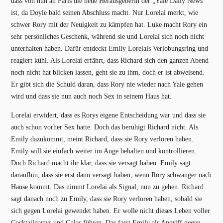
dass von nun an Paris die neue Herausgeberin der „Yale Daily News“
ist, da Doyle bald seinen Abschluss macht. Nur Lorelai merkt, wie
schwer Rory mit der Neuigkeit zu kämpfen hat. Luke macht Rory ein
sehr persönliches Geschenk, während sie und Lorelai sich noch nicht
unterhalten haben. Dafür entdeckt Emily Lorelais Verlobungsring und
reagiert kühl. Als Lorelai erfährt, dass Richard sich den ganzen Abend
noch nicht hat blicken lassen, geht sie zu ihm, doch er ist abweisend.
Er gibt sich die Schuld daran, dass Rory nie wieder nach Yale gehen
wird und dass sie nun auch noch Sex in seinem Haus hat.
Lorelai erwidert, dass es Rorys eigene Entscheidung war und dass sie
auch schon vorher Sex hatte. Doch das beruhigt Richard nicht. Als
Emily dazukommt, meint Richard, dass sie Rory verloren haben.
Emily will sie einfach weiter im Auge behalten und kontrollieren.
Doch Richard macht ihr klar, dass sie versagt haben. Emily sagt
daraufhin, dass sie erst dann versagt haben, wenn Rory schwanger nach
Hause kommt. Das nimmt Lorelai als Signal, nun zu gehen. Richard
sagt danach noch zu Emily, dass sie Rory verloren haben, sobald sie
sich gegen Lorelai gewendet haben. Er wolle nicht dieses Leben voller
Cocktailpartys und Galas führen. Das fasst Emily als Angriff gegen