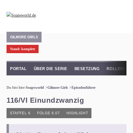
GILMORE GIRLS
Stand: komplett
PORTAL
ÜBER DIE SERIE
BESETZUNG
ROLLENPRO
Du bist hier:
Soapsworld
Gilmore Girls
Episodenführer
116/VI Einundzwanzig
STAFFEL 6
FOLGE 6.07
HIGHLIGHT