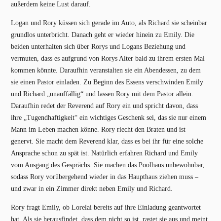
außerdem keine Lust darauf.
Logan und Rory küssen sich gerade im Auto, als Richard sie scheinbar
grundlos unterbricht. Danach geht er wieder hinein zu Emily. Die
beiden unterhalten sich über Rorys und Logans Beziehung und
vermuten, dass es aufgrund von Rorys Alter bald zu ihrem ersten Mal
kommen könnte. Daraufhin veranstalten sie ein Abendessen, zu dem
sie einen Pastor einladen. Zu Beginn des Essens verschwinden Emily
und Richard „unauffällig“ und lassen Rory mit dem Pastor allein.
Daraufhin redet der Reverend auf Rory ein und spricht davon, dass
ihre „Tugendhaftigkeit“ ein wichtiges Geschenk sei, das sie nur einem
Mann im Leben machen könne. Rory riecht den Braten und ist
genervt. Sie macht dem Reverend klar, dass es bei ihr für eine solche
Ansprache schon zu spät ist. Natürlich erfahren Richard und Emily
vom Ausgang des Gesprächs. Sie machen das Poolhaus unbewohnbar,
sodass Rory vorübergehend wieder in das Haupthaus ziehen muss –
und zwar in ein Zimmer direkt neben Emily und Richard.
Rory fragt Emily, ob Lorelai bereits auf ihre Einladung geantwortet
hat. Als sie herausfindet, dass dem nicht so ist, rastet sie aus und meint,