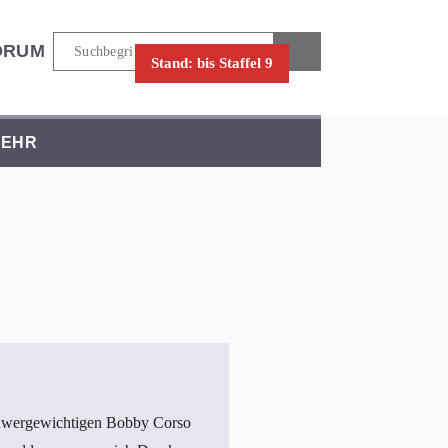
ORUM
Stand: bis Staffel 9
EHR
 schwergewichtigen Bobby Corso