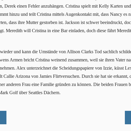
 Derek einen Fehler anzuhängen. Cristina spielt mit Kelly Karten und 
ommt hinzu und teilt Cristina mittels Augenkontakt mit, dass Nancy es ni
en, dass ihre Mutter gestorben ist. Jackson ist schwer beeindruckt, doc
gt. Meredith will Cristina in eine Bar einladen, doch diese fährt Meredi
 wieder und kann die Umstände von Allison Clarks Tod sachlich schild
wens Armen bricht Cristina weinend zusammen, weil sie ihren Vater na
nehmen. Alex unterzeichnet die Scheidungspapiere von Izzie, küsst Lex
 Callie Arizona von Jamies Flirtversuchen. Durch sie hat sie erkannt, da
iner anderen Frau eine Familie gründen zu können. Die beiden Frauen b
ark Golf über Seattles Dächern.