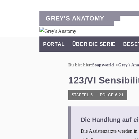
GREY'S ANATOMY
PORTAL
ÜBER DIE SERIE
BESE
Du bist hier:
Soapsworld
Grey's An
123/VI Sensibili
STAFFEL 6
FOLGE 6.21
Die Handlung auf ei
Die Assistenzärzte werden in