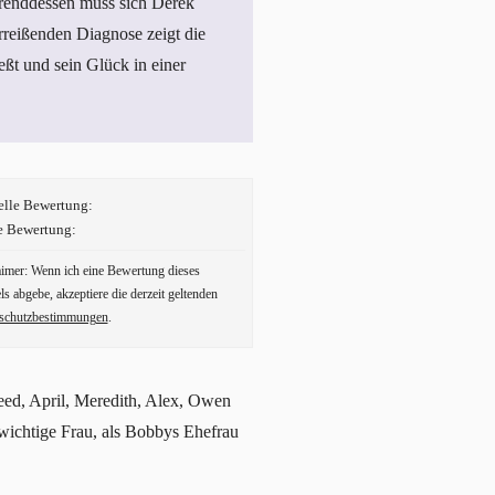
ährenddessen muss sich Derek
rreißenden Diagnose zeigt die
eßt und sein Glück in einer
elle Bewertung:
e Bewertung:
aimer: Wenn ich eine Bewertung dieses
ls abgebe, akzeptiere die derzeit geltenden
schutzbestimmungen
.
Reed, April, Meredith, Alex, Owen
wichtige Frau, als Bobbys Ehefrau