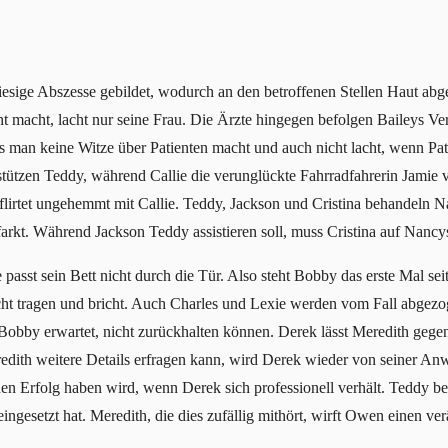
iesige Abszesse gebildet, wodurch an den betroffenen Stellen Haut ab
 macht, lacht nur seine Frau. Die Ärzte hingegen befolgen Baileys Ve
s man keine Witze über Patienten macht und auch nicht lacht, wenn Pati
tützen Teddy, während Callie die verunglückte Fahrradfahrerin Jamie 
d flirtet ungehemmt mit Callie. Teddy, Jackson und Cristina behandeln
nfarkt. Während Jackson Teddy assistieren soll, muss Cristina auf Nancy
st sein Bett nicht durch die Tür. Also steht Bobby das erste Mal seit
ht tragen und bricht. Auch Charles und Lexie werden vom Fall abgezo
 Bobby erwartet, nicht zurückhalten können. Derek lässt Meredith geg
dith weitere Details erfragen kann, wird Derek wieder von seiner An
nen Erfolg haben wird, wenn Derek sich professionell verhält. Teddy b
 eingesetzt hat. Meredith, die dies zufällig mithört, wirft Owen einen ve