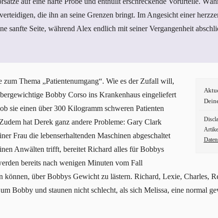
rsätze auf eine harte Probe und enthüllt erschreckende Vorurteile. W
erteidigen, die ihn an seine Grenzen bringt. Im Angesicht einer herzze
ine sanfte Seite, während Alex endlich mit seiner Vergangenheit abschli
zte zum Thema „Patientenumgang“. Wie es der Zufall will,
Aktu
bergewichtige Bobby Corso ins Krankenhaus eingeliefert
Dein
, ob sie einen über 300 Kilogramm schweren Patienten
Discl
Zudem hat Derek ganz andere Probleme: Gary Clark
Artike
iner Frau die lebenserhaltenden Maschinen abgeschaltet
Daten
en Anwälten trifft, bereitet Richard alles für Bobbys
werden bereits nach wenigen Minuten vom Fall
sen können, über Bobbys Gewicht zu lästern. Richard, Lexie, Charles, 
um Bobby und staunen nicht schlecht, als sich Melissa, eine normal ge