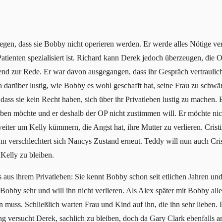
legen, dass sie Bobby nicht operieren werden. Er werde alles Nötige v
 Patienten spezialisiert ist. Richard kann Derek jedoch überzeugen, di
nd zur Rede. Er war davon ausgegangen, dass ihr Gespräch vertraulich
ia darüber lustig, wie Bobby es wohl geschafft hat, seine Frau zu schw
dass sie kein Recht haben, sich über ihr Privatleben lustig zu machen. 
erben möchte und er deshalb der OP nicht zustimmen will. Er möchte nic
eiter um Kelly kümmern, die Angst hat, ihre Mutter zu verlieren. Crist
dann verschlechtert sich Nancys Zustand erneut. Teddy will nun auch Cri
 Kelly zu bleiben.
 aus ihrem Privatleben: Sie kennt Bobby schon seit etlichen Jahren und
t Bobby sehr und will ihn nicht verlieren. Als Alex später mit Bobby allei
uss. Schließlich warten Frau und Kind auf ihn, die ihn sehr lieben.
 versucht Derek, sachlich zu bleiben, doch da Gary Clark ebenfalls an