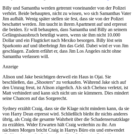
Billy und Samantha werden getrennt voneinander von der Polizei
verhört. Beide behaupten, nicht zu wissen, wo sich Samanthas Vater
Jim aufhält. Wenig später stellen sie fest, dass sie von der Polizei
beschattet werden. Jim taucht in ihrem Apartment auf und erpresst
die beiden. Er will behaupten, dass Samantha und Billy an seinem
Gefängnisausbruch beteiligt waren, wenn sie ihm nicht 10.000
Dollar und ein Flugticket nach Mexiko besorgen. Billy löst sein
Sparkonto auf und überbringt Jim das Geld. Dabei wird er von Jim
geschlagen. Zudem erfährt er, dass Jim Los Angeles nicht ohne
Samantha verlassen will.
Anzeige
Alison und Jake besichtigen derweil ein Haus in Ojai. Sie
beschließen, das „Shooters“ zu verkaufen. Während Jake sich auf
den Umzug freut, ist Alison zögerlich. Als sich Chelsea verletzt, ist
Matt verhindert und kann sich nicht um sie kümmern. Dies mindert
seine Chancen auf das Sorgerecht.
Sydney erzählt Craig, dass sie die Klage nicht mindern kann, da sie
von Harry Dean erpresst wird. Schließlich bleibt ihr nichts anderes
übrig, als Craig die gesamte Wahrheit über die Schadensersatzklage
zu erzählen. Wider Erwarten hält Craig weiterhin zu ihr. Am
nächsten Morgen bricht Craig in Harrys Büro ein und entwendet