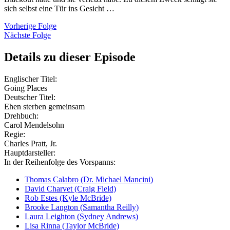
sich selbst eine Tür ins Gesicht …
Vorherige Folge
Nächste Folge
Details zu dieser Episode
Englischer Titel:
Going Places
Deutscher Titel:
Ehen sterben gemeinsam
Drehbuch:
Carol Mendelsohn
Regie:
Charles Pratt, Jr.
Hauptdarsteller:
In der Reihenfolge des Vorspanns:
Thomas Calabro (Dr. Michael Mancini)
David Charvet (Craig Field)
Rob Estes (Kyle McBride)
Brooke Langton (Samantha Reilly)
Laura Leighton (Sydney Andrews)
Lisa Rinna (Taylor McBride)