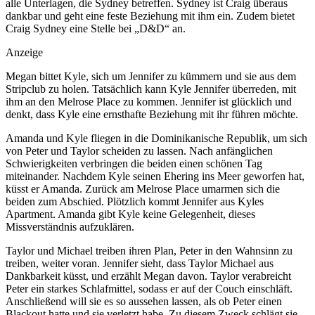
alle Unterlagen, die Sydney betreffen. Sydney ist Craig überaus
dankbar und geht eine feste Beziehung mit ihm ein. Zudem bietet
Craig Sydney eine Stelle bei „D&D“ an.
Anzeige
Megan bittet Kyle, sich um Jennifer zu kümmern und sie aus dem
Stripclub zu holen. Tatsächlich kann Kyle Jennifer überreden, mit
ihm an den Melrose Place zu kommen. Jennifer ist glücklich und
denkt, dass Kyle eine ernsthafte Beziehung mit ihr führen möchte.
Amanda und Kyle fliegen in die Dominikanische Republik, um sich
von Peter und Taylor scheiden zu lassen. Nach anfänglichen
Schwierigkeiten verbringen die beiden einen schönen Tag
miteinander. Nachdem Kyle seinen Ehering ins Meer geworfen hat,
küsst er Amanda. Zurück am Melrose Place umarmen sich die
beiden zum Abschied. Plötzlich kommt Jennifer aus Kyles
Apartment. Amanda gibt Kyle keine Gelegenheit, dieses
Missverständnis aufzuklären.
Taylor und Michael treiben ihren Plan, Peter in den Wahnsinn zu
treiben, weiter voran. Jennifer sieht, dass Taylor Michael aus
Dankbarkeit küsst, und erzählt Megan davon. Taylor verabreicht
Peter ein starkes Schlafmittel, sodass er auf der Couch einschläft.
Anschließend will sie es so aussehen lassen, als ob Peter einen
Blackout hatte und sie verletzt habe. Zu diesem Zweck schlägt sie