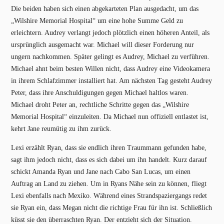
Die beiden haben sich einen abgekarteten Plan ausgedacht, um das
„Wilshire Memorial Hospital“ um eine hohe Summe Geld zu
erleichtern. Audrey verlangt jedoch plötzlich einen höheren Anteil, als
ursprünglich ausgemacht war. Michael will dieser Forderung nur
ungern nachkommen. Später gelingt es Audrey, Michael zu verführen.
Michael ahnt beim besten Willen nicht, dass Audrey eine Videokamera
in ihrem Schlafzimmer installiert hat. Am nächsten Tag gesteht Audrey
Peter, dass ihre Anschuldigungen gegen Michael haltlos waren.
Michael droht Peter an, rechtliche Schritte gegen das „Wilshire
Memorial Hospital“ einzuleiten. Da Michael nun offiziell entlastet ist,
kehrt Jane reumütig zu ihm zurück.
Lexi erzählt Ryan, dass sie endlich ihren Traummann gefunden habe,
sagt ihm jedoch nicht, dass es sich dabei um ihn handelt. Kurz darauf
schickt Amanda Ryan und Jane nach Cabo San Lucas, um einen
Auftrag an Land zu ziehen. Um in Ryans Nähe sein zu können, fliegt
Lexi ebenfalls nach Mexiko. Während eines Strandspaziergangs redet
sie Ryan ein, dass Megan nicht die richtige Frau für ihn ist. Schließlich
küsst sie den überraschten Ryan. Der entzieht sich der Situation.