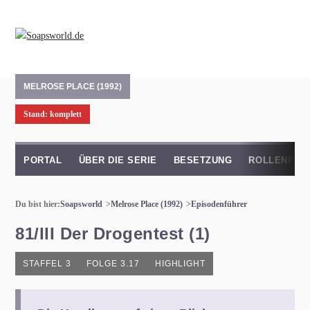
MELROSE PLACE (1992)
Stand: komplett
PORTAL
ÜBER DIE SERIE
BESETZUNG
ROLLENPRO
Du bist hier:
Soapsworld
Melrose Place (1992)
Episodenführer
81/III Der Drogentest (1)
STAFFEL 3
FOLGE 3.17
HIGHLIGHT