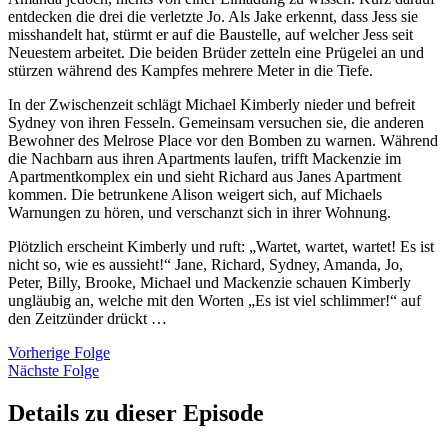
entdecken die drei die verletzte Jo. Als Jake erkennt, dass Jess sie
misshandelt hat, stürmt er auf die Baustelle, auf welcher Jess seit
Neuestem arbeitet. Die beiden Brüder zetteln eine Prügelei an und
stürzen während des Kampfes mehrere Meter in die Tiefe.
In der Zwischenzeit schlägt Michael Kimberly nieder und befreit
Sydney von ihren Fesseln. Gemeinsam versuchen sie, die anderen
Bewohner des Melrose Place vor den Bomben zu warnen. Während
die Nachbarn aus ihren Apartments laufen, trifft Mackenzie im
Apartmentkomplex ein und sieht Richard aus Janes Apartment
kommen. Die betrunkene Alison weigert sich, auf Michaels
Warnungen zu hören, und verschanzt sich in ihrer Wohnung.
Plötzlich erscheint Kimberly und ruft: „Wartet, wartet, wartet! Es ist
nicht so, wie es aussieht!“ Jane, Richard, Sydney, Amanda, Jo,
Peter, Billy, Brooke, Michael und Mackenzie schauen Kimberly
ungläubig an, welche mit den Worten „Es ist viel schlimmer!“ auf
den Zeitzünder drückt …
Vorherige Folge
Nächste Folge
Details zu dieser Episode