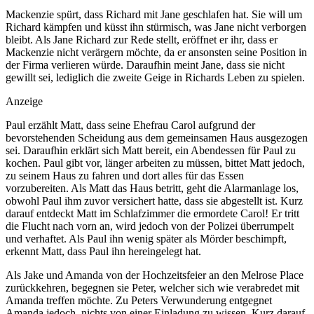
Mackenzie spürt, dass Richard mit Jane geschlafen hat. Sie will um
Richard kämpfen und küsst ihn stürmisch, was Jane nicht verborgen
bleibt. Als Jane Richard zur Rede stellt, eröffnet er ihr, dass er
Mackenzie nicht verärgern möchte, da er ansonsten seine Position in
der Firma verlieren würde. Daraufhin meint Jane, dass sie nicht
gewillt sei, lediglich die zweite Geige in Richards Leben zu spielen.
Anzeige
Paul erzählt Matt, dass seine Ehefrau Carol aufgrund der
bevorstehenden Scheidung aus dem gemeinsamen Haus ausgezogen
sei. Daraufhin erklärt sich Matt bereit, ein Abendessen für Paul zu
kochen. Paul gibt vor, länger arbeiten zu müssen, bittet Matt jedoch,
zu seinem Haus zu fahren und dort alles für das Essen
vorzubereiten. Als Matt das Haus betritt, geht die Alarmanlage los,
obwohl Paul ihm zuvor versichert hatte, dass sie abgestellt ist. Kurz
darauf entdeckt Matt im Schlafzimmer die ermordete Carol! Er tritt
die Flucht nach vorn an, wird jedoch von der Polizei überrumpelt
und verhaftet. Als Paul ihn wenig später als Mörder beschimpft,
erkennt Matt, dass Paul ihn hereingelegt hat.
Als Jake und Amanda von der Hochzeitsfeier an den Melrose Place
zurückkehren, begegnen sie Peter, welcher sich wie verabredet mit
Amanda treffen möchte. Zu Peters Verwunderung entgegnet
Amanda jedoch, nichts von einer Einladung zu wissen. Kurz darauf