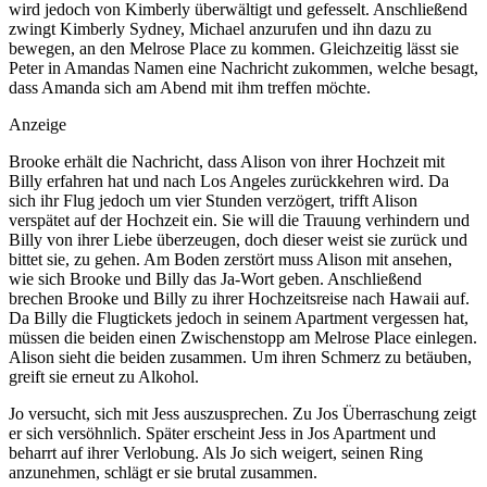
wird jedoch von Kimberly überwältigt und gefesselt. Anschließend
zwingt Kimberly Sydney, Michael anzurufen und ihn dazu zu
bewegen, an den Melrose Place zu kommen. Gleichzeitig lässt sie
Peter in Amandas Namen eine Nachricht zukommen, welche besagt,
dass Amanda sich am Abend mit ihm treffen möchte.
Anzeige
Brooke erhält die Nachricht, dass Alison von ihrer Hochzeit mit
Billy erfahren hat und nach Los Angeles zurückkehren wird. Da
sich ihr Flug jedoch um vier Stunden verzögert, trifft Alison
verspätet auf der Hochzeit ein. Sie will die Trauung verhindern und
Billy von ihrer Liebe überzeugen, doch dieser weist sie zurück und
bittet sie, zu gehen. Am Boden zerstört muss Alison mit ansehen,
wie sich Brooke und Billy das Ja-Wort geben. Anschließend
brechen Brooke und Billy zu ihrer Hochzeitsreise nach Hawaii auf.
Da Billy die Flugtickets jedoch in seinem Apartment vergessen hat,
müssen die beiden einen Zwischenstopp am Melrose Place einlegen.
Alison sieht die beiden zusammen. Um ihren Schmerz zu betäuben,
greift sie erneut zu Alkohol.
Jo versucht, sich mit Jess auszusprechen. Zu Jos Überraschung zeigt
er sich versöhnlich. Später erscheint Jess in Jos Apartment und
beharrt auf ihrer Verlobung. Als Jo sich weigert, seinen Ring
anzunehmen, schlägt er sie brutal zusammen.