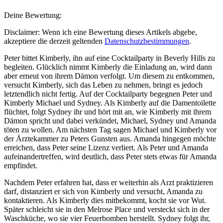
Deine Bewertung:
Disclaimer: Wenn ich eine Bewertung dieses Artikels abgebe,
akzeptiere die derzeit geltenden
Datenschutzbestimmungen
.
Peter bittet Kimberly, ihn auf eine Cocktailparty in Beverly Hills zu
begleiten. Glücklich nimmt Kimberly die Einladung an, wird dann
aber erneut von ihrem Dämon verfolgt. Um diesem zu entkommen,
versucht Kimberly, sich das Leben zu nehmen, bringt es jedoch
letztendlich nicht fertig. Auf der Cocktailparty begegnen Peter und
Kimberly Michael und Sydney. Als Kimberly auf die Damentoilette
flüchtet, folgt Sydney ihr und hört mit an, wie Kimberly mit ihrem
Dämon spricht und dabei verkündet, Michael, Sydney und Amanda
töten zu wollen. Am nächsten Tag sagen Michael und Kimberly vor
der Ärztekammer zu Peters Gunsten aus. Amanda hingegen möchte
erreichen, dass Peter seine Lizenz verliert. Als Peter und Amanda
aufeinandertreffen, wird deutlich, dass Peter stets etwas für Amanda
empfindet.
Nachdem Peter erfahren hat, dass er weiterhin als Arzt praktizieren
darf, distanziert er sich von Kimberly und versucht, Amanda zu
kontaktieren. Als Kimberly dies mitbekommt, kocht sie vor Wut.
Später schleicht sie in den Melrose Place und versteckt sich in der
Waschküche, wo sie vier Feuerbomben herstellt. Sydney folgt ihr,