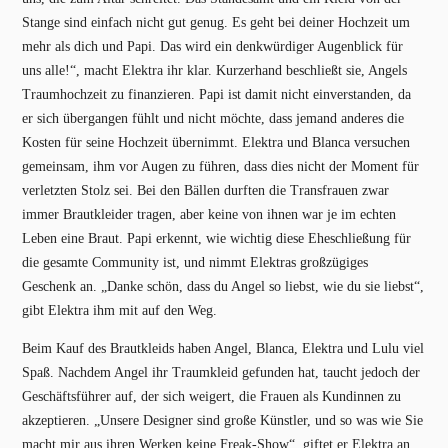
Stange sind einfach nicht gut genug. Es geht bei deiner Hochzeit um
mehr als dich und Papi. Das wird ein denkwürdiger Augenblick für
uns alle!“, macht Elektra ihr klar. Kurzerhand beschließt sie, Angels
Traumhochzeit zu finanzieren. Papi ist damit nicht einverstanden, da
er sich übergangen fühlt und nicht möchte, dass jemand anderes die
Kosten für seine Hochzeit übernimmt. Elektra und Blanca versuchen
gemeinsam, ihm vor Augen zu führen, dass dies nicht der Moment für
verletzten Stolz sei. Bei den Bällen durften die Transfrauen zwar
immer Brautkleider tragen, aber keine von ihnen war je im echten
Leben eine Braut. Papi erkennt, wie wichtig diese Eheschließung für
die gesamte Community ist, und nimmt Elektras großzügiges
Geschenk an. „Danke schön, dass du Angel so liebst, wie du sie liebst“,
gibt Elektra ihm mit auf den Weg.
Beim Kauf des Brautkleids haben Angel, Blanca, Elektra und Lulu viel
Spaß. Nachdem Angel ihr Traumkleid gefunden hat, taucht jedoch der
Geschäftsführer auf, der sich weigert, die Frauen als Kundinnen zu
akzeptieren. „Unsere Designer sind große Künstler, und so was wie Sie
macht mir aus ihren Werken keine Freak-Show“, giftet er Elektra an.