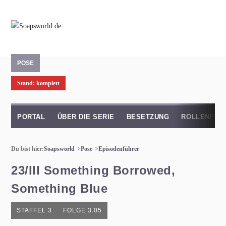
POSE
Stand: komplett
PORTAL
ÜBER DIE SERIE
BESETZUNG
ROLLENPRO
Du bist hier:
Soapsworld
Pose
Episodenführer
23/III Something Borrowed,
Something Blue
STAFFEL 3
FOLGE 3.05