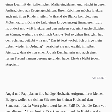
einen Deal mit der italienischen Mafia eingelassen und wäscht in deren
Auftrag Geld aus Drogengeschäften. Ihren Reichtum möchte Elektra
auch mit ihren Kindern teilen: Während sie Blanca komplett neue
Möbel kauft, möchte sie Lulu einen Drogenentzug finanzieren. Lulu
ist pikiert und wirft Elektra und den anderen vor, nicht nachvollziehen
zu können, weshalb sie sich nach Candys Tod so gehen ließ. „Ich hab
den Schmerz betäubt – na und? Das ist jetzt vorbei. Ich bringe mein
Leben wieder in Ordnung“, versichert sie und erzählt im selben
Atemzug, dass sie nun einen Job als Buchhalterin und auch einen
festen Freund namens Jerome gefunden habe. Elektra bleibt jedoch
skeptisch.
ANZEIGE
Angel und Papi planen ihre baldige Hochzeit. Aufgrund ihres kleinen
Budgets wollen sie sich an Silvester im kleinen Kreis auf dem
Standesamt das Ja-Wort geben. „Auf keinen Fall! Du bist die Erste von
uns, die zum Altar schreitet. Das Standesamt und ein Kleid von der