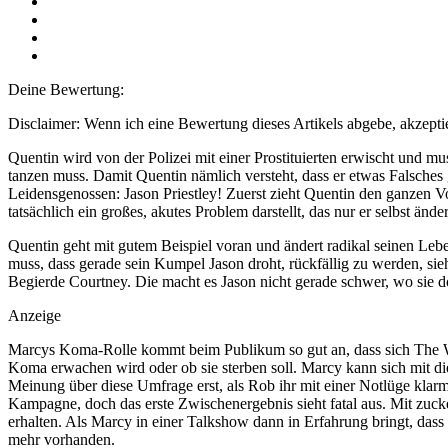
Deine Bewertung:
Disclaimer: Wenn ich eine Bewertung dieses Artikels abgebe, akzeptie
Quentin wird von der Polizei mit einer Prostituierten erwischt und m
tanzen muss. Damit Quentin nämlich versteht, dass er etwas Falsches
Leidensgenossen: Jason Priestley! Zuerst zieht Quentin den ganzen Vor
tatsächlich ein großes, akutes Problem darstellt, das nur er selbst ände
Quentin geht mit gutem Beispiel voran und ändert radikal seinen Leben
muss, dass gerade sein Kumpel Jason droht, rückfällig zu werden, sieht
Begierde Courtney. Die macht es Jason nicht gerade schwer, wo sie d
Anzeige
Marcys Koma-Rolle kommt beim Publikum so gut an, dass sich The WB
Koma erwachen wird oder ob sie sterben soll. Marcy kann sich mit die
Meinung über diese Umfrage erst, als Rob ihr mit einer Notlüge klarm
Kampagne, doch das erste Zwischenergebnis sieht fatal aus. Mit zuck
erhalten. Als Marcy in einer Talkshow dann in Erfahrung bringt, das
mehr vorhanden.