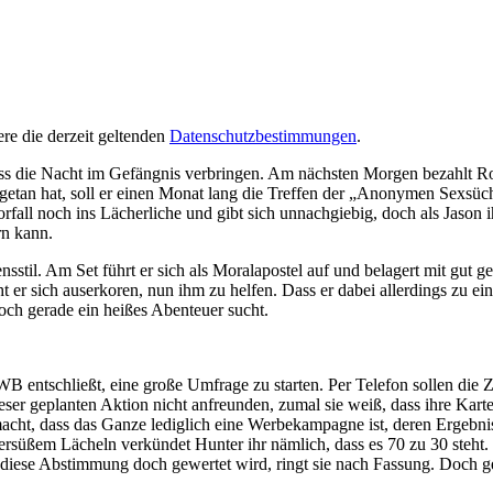
re die derzeit geltenden
Datenschutzbestimmungen
.
uss die Nacht im Gefängnis verbringen. Am nächsten Morgen bezahlt Rob 
 getan hat, soll er einen Monat lang die Treffen der „Anonymen Sexsüch
fall noch ins Lächerliche und gibt sich unnachgiebig, doch als Jason ih
rn kann.
sstil. Am Set führt er sich als Moralapostel auf und belagert mit gut g
 er sich auserkoren, nun ihm zu helfen. Dass er dabei allerdings zu einig
och gerade ein heißes Abenteuer sucht.
 entschließt, eine große Umfrage zu starten. Per Telefon sollen die
ser geplanten Aktion nicht anfreunden, zumal sie weiß, dass ihre Karte
acht, dass das Ganze lediglich eine Werbekampagne ist, deren Ergebnis n
ersüßem Lächeln verkündet Hunter ihr nämlich, dass es 70 zu 30 steht
s diese Abstimmung doch gewertet wird, ringt sie nach Fassung. Doch g