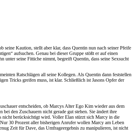
seine Kaution, stellt aber klar, dass Quentin nun nach seiner Pfeife
tigen“ aufsuchen. Genau bei dieser Gruppe stößt er auf einen
n unter seine Fittiche nimmt, begreift Quentin, dass seine Sexsucht
emeinten Ratschlägen all seine Kollegen. Als Quentin dann feststellen
en Tricks greifen muss, ist klar. Schließlich ist Jasons Opfer der
 Zuschauer entscheiden, ob Marcys Alter Ego Kim wieder aus dem
n bei den Zuschauern nicht gerade gut stehen. Sie ändert ihre
icht berücksichtigt wird. Voller Elan stürzt sich Marcy in die
. Nur 30 Prozent aller bisherigen Anrufer wollen Marcy am Leben
enug Zeit für Dave, das Umfrageergebnis zu manipulieren, ist nicht