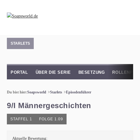
STARLETS
PORTAL
ÜBER DIE SERIE
BESETZUNG
ROLLENPRO
Du bist hier:
Soapsworld
Starlets
Episodenführer
9/I Männergeschichten
STAFFEL 1
FOLGE 1.09
Aktuelle Bewertung: