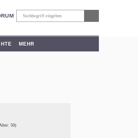
ORUM
CHTE
MEHR
lter: 50)