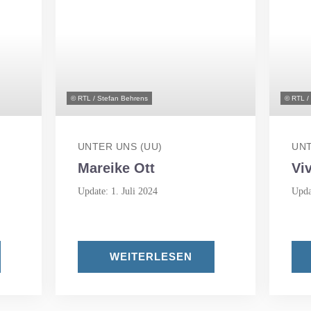
© RTL / Stefan Behrens
© RTL /
UNTER UNS (UU)
UNT
Mareike Ott
Vi
Update: 1. Juli 2024
Upda
WEITERLESEN