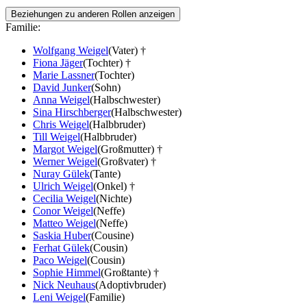
Beziehungen zu anderen Rollen anzeigen
Familie:
Wolfgang Weigel
(Vater) †
Fiona Jäger
(Tochter) †
Marie Lassner
(Tochter)
David Junker
(Sohn)
Anna Weigel
(Halbschwester)
Sina Hirschberger
(Halbschwester)
Chris Weigel
(Halbbruder)
Till Weigel
(Halbbruder)
Margot Weigel
(Großmutter) †
Werner Weigel
(Großvater) †
Nuray Gülek
(Tante)
Ulrich Weigel
(Onkel) †
Cecilia Weigel
(Nichte)
Conor Weigel
(Neffe)
Matteo Weigel
(Neffe)
Saskia Huber
(Cousine)
Ferhat Gülek
(Cousin)
Paco Weigel
(Cousin)
Sophie Himmel
(Großtante) †
Nick Neuhaus
(Adoptivbruder)
Leni Weigel
(Familie)