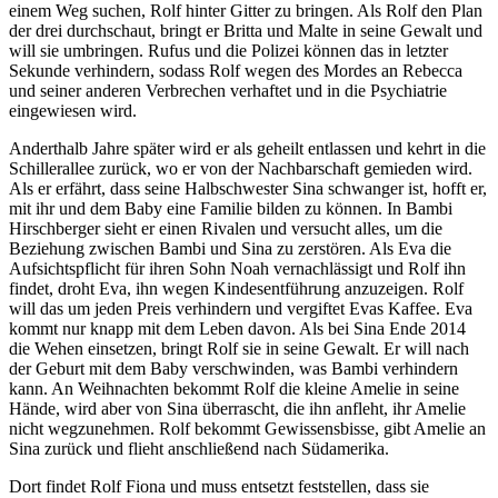
einem Weg suchen, Rolf hinter Gitter zu bringen. Als Rolf den Plan
der drei durchschaut, bringt er Britta und Malte in seine Gewalt und
will sie umbringen. Rufus und die Polizei können das in letzter
Sekunde verhindern, sodass Rolf wegen des Mordes an Rebecca
und seiner anderen Verbrechen verhaftet und in die Psychiatrie
eingewiesen wird.
Anderthalb Jahre später wird er als geheilt entlassen und kehrt in die
Schillerallee zurück, wo er von der Nachbarschaft gemieden wird.
Als er erfährt, dass seine Halbschwester Sina schwanger ist, hofft er,
mit ihr und dem Baby eine Familie bilden zu können. In Bambi
Hirschberger sieht er einen Rivalen und versucht alles, um die
Beziehung zwischen Bambi und Sina zu zerstören. Als Eva die
Aufsichtspflicht für ihren Sohn Noah vernachlässigt und Rolf ihn
findet, droht Eva, ihn wegen Kindesentführung anzuzeigen. Rolf
will das um jeden Preis verhindern und vergiftet Evas Kaffee. Eva
kommt nur knapp mit dem Leben davon. Als bei Sina Ende 2014
die Wehen einsetzen, bringt Rolf sie in seine Gewalt. Er will nach
der Geburt mit dem Baby verschwinden, was Bambi verhindern
kann. An Weihnachten bekommt Rolf die kleine Amelie in seine
Hände, wird aber von Sina überrascht, die ihn anfleht, ihr Amelie
nicht wegzunehmen. Rolf bekommt Gewissensbisse, gibt Amelie an
Sina zurück und flieht anschließend nach Südamerika.
Dort findet Rolf Fiona und muss entsetzt feststellen, dass sie