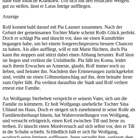
habe eine tödliche Krankheit. Um sich mit den restlichen Weigels
gut zu stellen, lässt er Laras Intrige auffliegen.
Anzeige
Rolf kommt bald darauf mit Pia Lassner zusammen. Nach der
Geburt der gemeinsamen Tochter Marie scheint Rolfs Glück perfekt.
Doch er schlägt Pia und täuscht vor, dass sie einen Kunstfehler
begangen habe, um bei einem Sorgerechtsprozess bessere Chancen
zu haben. Als alles auffliegt, will er mit Marie flüchten, doch Pia
kann ihn stoppen und stürzt dabei einen Abhang herunter. Rolf lässt
sie liegen und verlässt die Unfallstelle. Pia fällt ins Koma, leidet
nach ihrem Erwachen an Amnesie, glaubt, Rolf immer noch zu
lieben, und heiratet ihn. Nachdem ihre Erinnerungen zurückgekehrt
sind, verübt sie einen Giftmordanschlag auf ihn, dem beinahe Irene
zum Opfer fällt. Pia verlässt daraufhin die Stadt und Rolf verliert
erneut eine Familie.
An Wolfgangs Sterbebett verspricht er seinem Vater, sich um die
Familie zu kümmern. Er holt Wolfgangs uneheliche Tochter Sina
Uhland ins Haus. Doch er steigert sich zunehmend in seine Rolle als
Familienoberhaupt hinein, hat Wahnvorstellungen von Wolfgang,
und versucht erfolgreich, einen Keil zwischen Till und Irene zu
treiben. Er täuscht einen Mordversuch auf sich selbst vor, den er Till
in die Schuhe schiebt. Schließlich hält er sich für Wolfgang,
wodurch seine Intrigen auffliegen. Irene verzeiht ihm, verlangt aber