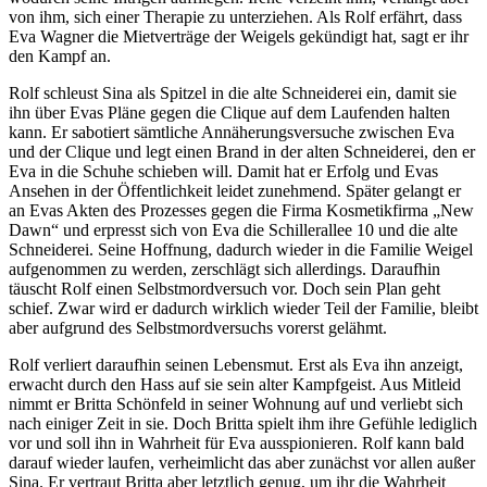
von ihm, sich einer Therapie zu unterziehen. Als Rolf erfährt, dass
Eva Wagner die Mietverträge der Weigels gekündigt hat, sagt er ihr
den Kampf an.
Rolf schleust Sina als Spitzel in die alte Schneiderei ein, damit sie
ihn über Evas Pläne gegen die Clique auf dem Laufenden halten
kann. Er sabotiert sämtliche Annäherungsversuche zwischen Eva
und der Clique und legt einen Brand in der alten Schneiderei, den er
Eva in die Schuhe schieben will. Damit hat er Erfolg und Evas
Ansehen in der Öffentlichkeit leidet zunehmend. Später gelangt er
an Evas Akten des Prozesses gegen die Firma Kosmetikfirma „New
Dawn“ und erpresst sich von Eva die Schillerallee 10 und die alte
Schneiderei. Seine Hoffnung, dadurch wieder in die Familie Weigel
aufgenommen zu werden, zerschlägt sich allerdings. Daraufhin
täuscht Rolf einen Selbstmordversuch vor. Doch sein Plan geht
schief. Zwar wird er dadurch wirklich wieder Teil der Familie, bleibt
aber aufgrund des Selbstmordversuchs vorerst gelähmt.
Rolf verliert daraufhin seinen Lebensmut. Erst als Eva ihn anzeigt,
erwacht durch den Hass auf sie sein alter Kampfgeist. Aus Mitleid
nimmt er Britta Schönfeld in seiner Wohnung auf und verliebt sich
nach einiger Zeit in sie. Doch Britta spielt ihm ihre Gefühle lediglich
vor und soll ihn in Wahrheit für Eva ausspionieren. Rolf kann bald
darauf wieder laufen, verheimlicht das aber zunächst vor allen außer
Sina. Er vertraut Britta aber letztlich genug, um ihr die Wahrheit