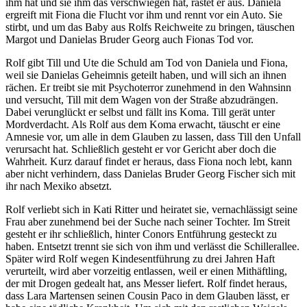
ihm hat und sie ihm das verschwiegen hat, rastet er aus. Daniela
ergreift mit Fiona die Flucht vor ihm und rennt vor ein Auto. Sie
stirbt, und um das Baby aus Rolfs Reichweite zu bringen, täuschen
Margot und Danielas Bruder Georg auch Fionas Tod vor.
Rolf gibt Till und Ute die Schuld am Tod von Daniela und Fiona,
weil sie Danielas Geheimnis geteilt haben, und will sich an ihnen
rächen. Er treibt sie mit Psychoterror zunehmend in den Wahnsinn
und versucht, Till mit dem Wagen von der Straße abzudrängen.
Dabei verunglückt er selbst und fällt ins Koma. Till gerät unter
Mordverdacht. Als Rolf aus dem Koma erwacht, täuscht er eine
Amnesie vor, um alle in dem Glauben zu lassen, dass Till den Unfall
verursacht hat. Schließlich gesteht er vor Gericht aber doch die
Wahrheit. Kurz darauf findet er heraus, dass Fiona noch lebt, kann
aber nicht verhindern, dass Danielas Bruder Georg Fischer sich mit
ihr nach Mexiko absetzt.
Rolf verliebt sich in Kati Ritter und heiratet sie, vernachlässigt seine
Frau aber zunehmend bei der Suche nach seiner Tochter. Im Streit
gesteht er ihr schließlich, hinter Conors Entführung gesteckt zu
haben. Entsetzt trennt sie sich von ihm und verlässt die Schillerallee.
Später wird Rolf wegen Kindesentführung zu drei Jahren Haft
verurteilt, wird aber vorzeitig entlassen, weil er einen Mithäftling,
der mit Drogen gedealt hat, ans Messer liefert. Rolf findet heraus,
dass Lara Martensen seinen Cousin Paco in dem Glauben lässt, er