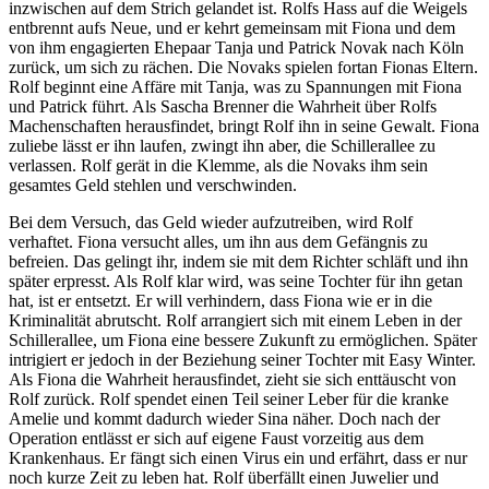
inzwischen auf dem Strich gelandet ist. Rolfs Hass auf die Weigels
entbrennt aufs Neue, und er kehrt gemeinsam mit Fiona und dem
von ihm engagierten Ehepaar Tanja und Patrick Novak nach Köln
zurück, um sich zu rächen. Die Novaks spielen fortan Fionas Eltern.
Rolf beginnt eine Affäre mit Tanja, was zu Spannungen mit Fiona
und Patrick führt. Als Sascha Brenner die Wahrheit über Rolfs
Machenschaften herausfindet, bringt Rolf ihn in seine Gewalt. Fiona
zuliebe lässt er ihn laufen, zwingt ihn aber, die Schillerallee zu
verlassen. Rolf gerät in die Klemme, als die Novaks ihm sein
gesamtes Geld stehlen und verschwinden.
Bei dem Versuch, das Geld wieder aufzutreiben, wird Rolf
verhaftet. Fiona versucht alles, um ihn aus dem Gefängnis zu
befreien. Das gelingt ihr, indem sie mit dem Richter schläft und ihn
später erpresst. Als Rolf klar wird, was seine Tochter für ihn getan
hat, ist er entsetzt. Er will verhindern, dass Fiona wie er in die
Kriminalität abrutscht. Rolf arrangiert sich mit einem Leben in der
Schillerallee, um Fiona eine bessere Zukunft zu ermöglichen. Später
intrigiert er jedoch in der Beziehung seiner Tochter mit Easy Winter.
Als Fiona die Wahrheit herausfindet, zieht sie sich enttäuscht von
Rolf zurück. Rolf spendet einen Teil seiner Leber für die kranke
Amelie und kommt dadurch wieder Sina näher. Doch nach der
Operation entlässt er sich auf eigene Faust vorzeitig aus dem
Krankenhaus. Er fängt sich einen Virus ein und erfährt, dass er nur
noch kurze Zeit zu leben hat. Rolf überfällt einen Juwelier und