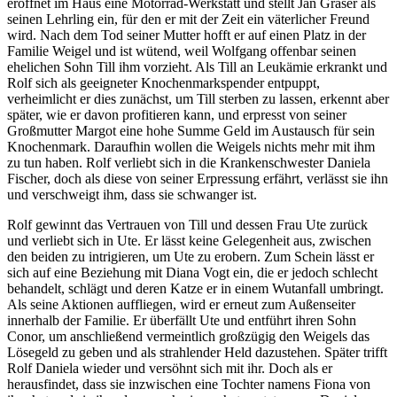
eröffnet im Haus eine Motorrad-Werkstatt und stellt Jan Gräser als
seinen Lehrling ein, für den er mit der Zeit ein väterlicher Freund
wird. Nach dem Tod seiner Mutter hofft er auf einen Platz in der
Familie Weigel und ist wütend, weil Wolfgang offenbar seinen
ehelichen Sohn Till ihm vorzieht. Als Till an Leukämie erkrankt und
Rolf sich als geeigneter Knochenmarkspender entpuppt,
verheimlicht er dies zunächst, um Till sterben zu lassen, erkennt aber
später, wie er davon profitieren kann, und erpresst von seiner
Großmutter Margot eine hohe Summe Geld im Austausch für sein
Knochenmark. Daraufhin wollen die Weigels nichts mehr mit ihm
zu tun haben. Rolf verliebt sich in die Krankenschwester Daniela
Fischer, doch als diese von seiner Erpressung erfährt, verlässt sie ihn
und verschweigt ihm, dass sie schwanger ist.
Rolf gewinnt das Vertrauen von Till und dessen Frau Ute zurück
und verliebt sich in Ute. Er lässt keine Gelegenheit aus, zwischen
den beiden zu intrigieren, um Ute zu erobern. Zum Schein lässt er
sich auf eine Beziehung mit Diana Vogt ein, die er jedoch schlecht
behandelt, schlägt und deren Katze er in einem Wutanfall umbringt.
Als seine Aktionen auffliegen, wird er erneut zum Außenseiter
innerhalb der Familie. Er überfällt Ute und entführt ihren Sohn
Conor, um anschließend vermeintlich großzügig den Weigels das
Lösegeld zu geben und als strahlender Held dazustehen. Später trifft
Rolf Daniela wieder und versöhnt sich mit ihr. Doch als er
herausfindet, dass sie inzwischen eine Tochter namens Fiona von