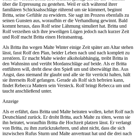
über die Erpressung zu gestehen. Weil er sich während ihrer
familiären Schicksalsschläge rührend um sie kümmert, beginnt
Britta, seine Gefühle zu erwidern. Sie sagt im Prozess ebenfalls zu
seinen Gunsten aus, woraufhin er die Verhandlung gewinnt. Bald
kommt heraus, dass Rolf seine Lähmung simuliert hat. Britta und
Rolf verzeihen sich ihre jeweiligen Lügen jedoch nach kurzer Zeit
und Rolf macht Britta einen Heiratsantrag.
Als Britta ihn wegen Malte Winter einige Zeit später am Altar stehen
lässt, fasst Rolf den Plan, beider Leben nach und nach komplett zu
zerstören. Er macht Malte wieder alkoholabhängig, treibt Britta in
den Wahnsinn und verübt Mordanschläge auf beide. Als er Britta
entführen will, dreht diese den Spieß um und überwältigt ihn. Aus
Angst, dass niemand ihr glaubt und alle sie für verrückt halten, hält
sie ihrerseits Rolf gefangen. Gerade als Rolf sich befreien kann,
findet Rebecca Mattern sein Versteck. Rolf bringt Rebecca um und
taucht anschließend unter.
Anzeige
Als er erfährt, dass Britta und Malte heiraten wollen, kehrt Rolf nach
Deutschland zurück. Er droht Britta, auch Malte zu töten, wenn sie
ihn heiratet, woraufhin Britta die Hochzeit platzen lässt. Er verlangt
von Britta, zu ihm zurückzukehren, und ahnt nicht, dass die sich
inzwischen Rufus Sturm und Malte anvertraut hat und die drei nach