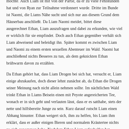
möchte. Auch Liam ist mit von der Partie, da er zu viele Fehlstunden
hat und von Ryan zur Teilnahme verdonnert wurde. Dritte im Bunde
ist Naomi, die Liams Nähe sucht und sich nur aus diesem Grund dem
Häuserbau anschließt. Da Liam Naomi meidet, bittet diese
ausgerechnet Ethan, Liam auszufragen und dabei zu erkunden, wie viel
er wirklich für sie empfindet. Doch auch Ethan gegenüber verhält sich
Liam abweisend und beleidigt ihn. Später kommt es zwischen Liam
und Naomi zu einem ersten sexuellen Abenteuer im Wald. Naomi hat
anschließend nichts Besseres zu tun, als dem geknickten Ethan
brühwarm davon zu erzählen.
Da Ethan gehört hat, dass Liam Drogen bei sich hat, versucht er, Liam
einige abzukaufen, doch dieser lehnt zunächst ab, da Ethan die Drogen
seiner Meinung nach nicht allein nehmen sollte. Im nächtlichen Wald
trinkt Ethan in Liams Beisein einen mit Peyote angereicherten Tee,
wonach er in sich geht und verlauten lässt, dass er es satthabe, stets der
nette und hilfsbereite Junge zu sein. Kurz darauf rutscht Liam einen
Abhang hinunter. Ethan weigert sich, ihm zu helfen, bis Liam ihm
erklärt, dass er außer einigen Bieren und normalem Kräutertee nichts