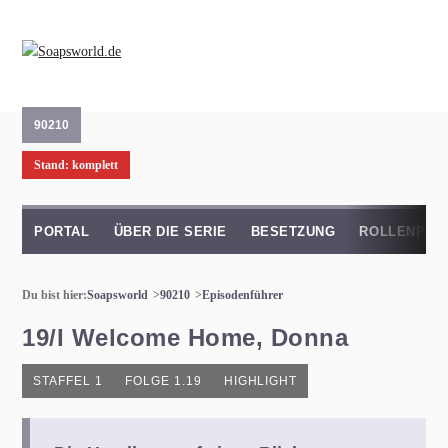
90210
Stand: komplett
PORTAL
ÜBER DIE SERIE
BESETZUNG
ROLLENPRO
Du bist hier:
Soapsworld
90210
Episodenführer
19/I Welcome Home, Donna
STAFFEL 1
FOLGE 1.19
HIGHLIGHT