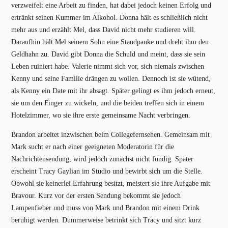
verzweifelt eine Arbeit zu finden, hat dabei jedoch keinen Erfolg und
ertränkt seinen Kummer im Alkohol. Donna hält es schließlich nicht
mehr aus und erzählt Mel, dass David nicht mehr studieren will.
Daraufhin hält Mel seinem Sohn eine Standpauke und dreht ihm den
Geldhahn zu. David gibt Donna die Schuld und meint, dass sie sein
Leben ruiniert habe. Valerie nimmt sich vor, sich niemals zwischen
Kenny und seine Familie drängen zu wollen. Dennoch ist sie wütend,
als Kenny ein Date mit ihr absagt. Später gelingt es ihm jedoch erneut,
sie um den Finger zu wickeln, und die beiden treffen sich in einem
Hotelzimmer, wo sie ihre erste gemeinsame Nacht verbringen.
Brandon arbeitet inzwischen beim Collegefernsehen. Gemeinsam mit
Mark sucht er nach einer geeigneten Moderatorin für die
Nachrichtensendung, wird jedoch zunächst nicht fündig. Später
erscheint Tracy Gaylian im Studio und bewirbt sich um die Stelle.
Obwohl sie keinerlei Erfahrung besitzt, meistert sie ihre Aufgabe mit
Bravour. Kurz vor der ersten Sendung bekommt sie jedoch
Lampenfieber und muss von Mark und Brandon mit einem Drink
beruhigt werden. Dummerweise betrinkt sich Tracy und sitzt kurz