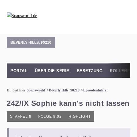
BEVERLY HILLS, 90210
PORTAL
ÜBER DIE SERIE
BESETZUNG
ROLLENPRO
Du bist hier:
Soapsworld
Beverly Hills, 90210
Episodenführer
242/IX Sophie kann’s nicht lassen
STAFFEL 9
FOLGE 9.02
HIGHLIGHT