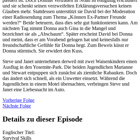
passiert ist. Doch Donnas Vertrauen in Noah ist endgültig erschüttert
und sie schenkt seinen verzweifelten Erklärungsversuchen keinen
Glauben mehr. Stattdessen unterstützt sie David bei der Moderation
einer Radiosendung zum Thema „Können Ex-Partner Freunde
werden?“ Beide beteuern, dass dies sehr gut funktionieren kann. Am
nächsten Tag nimmt Donna auch Gina in die Mangel und
bezeichnet sie als „Abschaum“. Später erscheint David bei Donna
und meint, dass er am Vorabend gelogen hat und keinesfalls nur
freundschaftliche Gefühle für Donna hegt. Zum Beweis küsst er
Donna stürmisch. Sie erwidert den Kuss.
Steve und Janet unternehmen derweil mit zwei Waisenkindern einen
Ausflug in den Yosemite-Park. Die beiden Jugendlichen Marianne
und Stewart entpuppen sich zunächst als ziemliche Rabauken. Doch
das ändert sich schnell, als ein Unwetter einsetzt. Während die
Jugendlichen in einem Motel übernachten, verbringen Steve und
Janet eine Liebesnacht im Auto.
Vorherige Folge
Nächste Folge
Details zu dieser Episode
Englischer Titel:
Survival Skills