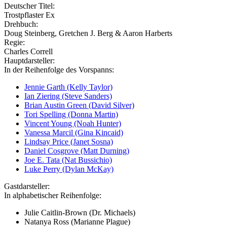
Deutscher Titel:
Trostpflaster Ex
Drehbuch:
Doug Steinberg, Gretchen J. Berg & Aaron Harberts
Regie:
Charles Correll
Hauptdarsteller:
In der Reihenfolge des Vorspanns:
Jennie Garth (Kelly Taylor)
Ian Ziering (Steve Sanders)
Brian Austin Green (David Silver)
Tori Spelling (Donna Martin)
Vincent Young (Noah Hunter)
Vanessa Marcil (Gina Kincaid)
Lindsay Price (Janet Sosna)
Daniel Cosgrove (Matt Durning)
Joe E. Tata (Nat Bussichio)
Luke Perry (Dylan McKay)
Gastdarsteller:
In alphabetischer Reihenfolge:
Julie Caitlin-Brown (Dr. Michaels)
Natanya Ross (Marianne Plague)