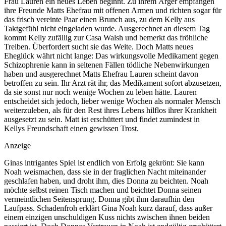
Frau Lauren ein neues Leben beginnt. Zu ihrem Ärger empfangen
ihre Freunde Matts Ehefrau mit offenen Armen und richten sogar für
das frisch vereinte Paar einen Brunch aus, zu dem Kelly aus
Taktgefühl nicht eingeladen wurde. Ausgerechnet an diesem Tag
kommt Kelly zufällig zur Casa Walsh und bemerkt das fröhliche
Treiben. Überfordert sucht sie das Weite. Doch Matts neues
Eheglück währt nicht lange: Das wirkungsvolle Medikament gegen
Schizophrenie kann in seltenen Fällen tödliche Nebenwirkungen
haben und ausgerechnet Matts Ehefrau Lauren scheint davon
betroffen zu sein. Ihr Arzt rät ihr, das Medikament sofort abzusetzen,
da sie sonst nur noch wenige Wochen zu leben hätte. Lauren
entscheidet sich jedoch, lieber wenige Wochen als normaler Mensch
weiterzuleben, als für den Rest ihres Lebens hilflos ihrer Krankheit
ausgesetzt zu sein. Matt ist erschüttert und findet zumindest in
Kellys Freundschaft einen gewissen Trost.
Anzeige
Ginas intrigantes Spiel ist endlich von Erfolg gekrönt: Sie kann
Noah weismachen, dass sie in der fraglichen Nacht miteinander
geschlafen haben, und droht ihm, dies Donna zu beichten. Noah
möchte selbst reinen Tisch machen und beichtet Donna seinen
vermeintlichen Seitensprung. Donna gibt ihm daraufhin den
Laufpass. Schadenfroh erklärt Gina Noah kurz darauf, dass außer
einem einzigen unschuldigen Kuss nichts zwischen ihnen beiden