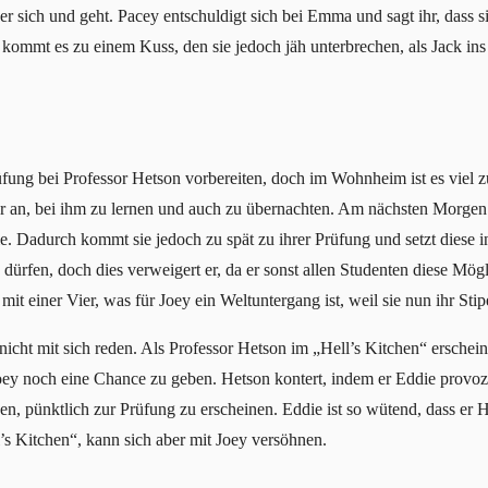
r sich und geht. Pacey entschuldigt sich bei Emma und sagt ihr, dass s
kommt es zu einem Kuss, den sie jedoch jäh unterbrechen, als Jack ins
fung bei Professor Hetson vorbereiten, doch im Wohnheim ist es viel zu
hr an, bei ihm zu lernen und auch zu übernachten. Am nächsten Morgen 
e. Dadurch kommt sie jedoch zu spät zu ihrer Prüfung und setzt diese in
dürfen, doch dies verweigert er, da er sonst allen Studenten diese Mögl
mit einer Vier, was für Joey ein Weltuntergang ist, weil sie nun ihr Stip
t nicht mit sich reden. Als Professor Hetson im „Hell’s Kitchen“ erschein
oey noch eine Chance zu geben. Hetson kontert, indem er Eddie provozi
en, pünktlich zur Prüfung zu erscheinen. Eddie ist so wütend, dass er 
ll’s Kitchen“, kann sich aber mit Joey versöhnen.