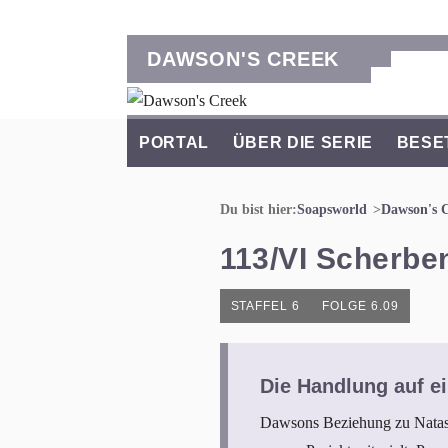
DAWSON'S CREEK
PORTAL
ÜBER DIE SERIE
BESE
Du bist hier:
Soapsworld
Dawson's 
113/VI Scherbe
STAFFEL 6
FOLGE 6.09
Die Handlung auf ei
Dawsons Beziehung zu Natasha