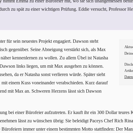
ey nimmt Emma zu einer Bürofeier mit, wo sie sich unangemessen benim
rch zu spät zu einer wichtigen Prüfung. Eddie versucht, Professor He
r für sein neuestes Projekt engagiert. Dawson steht
Aktu
isch gegenüber. Seine Abneigung verstärkt sich, als Max
Dein
a näher kennenlernen zu wollen. Zu allem Übel ist Natasha
Discl
 Dawson links liegen, um mit Max ausgehen zu können.
Artike
ehen, da er Natasha sonst verlieren würde. Später sieht
Daten
mit einem Kuss voneinander verabschieden. Kurz darauf
end mit Max an. Schweren Herzens lässt sich Dawson
ung bei einer Bürofeier aufzutreten. Er kauft ihr ein 300 Dollar teure
nehmen lässt zu wünschen übrig: Sie beleidigt Paceys Chef Rich Rinald
 Bürofeiern immer unter einem bestimmten Motto stattfinden: Der Man