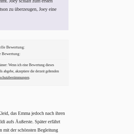
mt. Joey schläft zum ersten
tson zu überzeugen, Joey eine
elle Bewertung:
e Bewertung:
aimer: Wenn ich eine Bewertung dieses
ls abgebe, akzeptiere die derzeit geltenden
schutzbestimmungen
.
s Kleid, das Emma jedoch nach ihren
i aufs Äußerste. Später erfährt
n mit der schönsten Begleitung