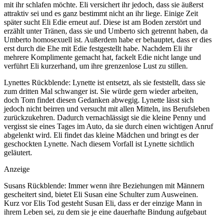
mit ihr schlafen möchte. Eli versichert ihr jedoch, dass sie äußerst
attraktiv sei und es ganz bestimmt nicht an ihr liege. Einige Zeit
später sucht Eli Edie erneut auf. Diese ist am Boden zerstört und
erzählt unter Tränen, dass sie und Umberto sich getrennt haben, da
Umberto homosexuell ist. Außerdem habe er behauptet, dass er dies
erst durch die Ehe mit Edie festgestellt habe. Nachdem Eli ihr
mehrere Komplimente gemacht hat, fackelt Edie nicht lange und
verführt Eli kurzerhand, um ihre grenzenlose Lust zu stillen.
Lynettes Rückblende: Lynette ist entsetzt, als sie feststellt, dass sie
zum dritten Mal schwanger ist. Sie würde gern wieder arbeiten,
doch Tom findet diesen Gedanken abwegig. Lynette lässt sich
jedoch nicht beirren und versucht mit allen Mitteln, ins Berufsleben
zurückzukehren. Dadurch vernachlässigt sie die kleine Penny und
vergisst sie eines Tages im Auto, da sie durch einen wichtigen Anruf
abgelenkt wird. Eli findet das kleine Mädchen und bringt es der
geschockten Lynette. Nach diesem Vorfall ist Lynette sichtlich
geläutert.
Anzeige
Susans Rückblende: Immer wenn ihre Beziehungen mit Männern
gescheitert sind, bietet Eli Susan eine Schulter zum Ausweinen.
Kurz vor Elis Tod gesteht Susan Eli, dass er der einzige Mann in
ihrem Leben sei, zu dem sie je eine dauerhafte Bindung aufgebaut