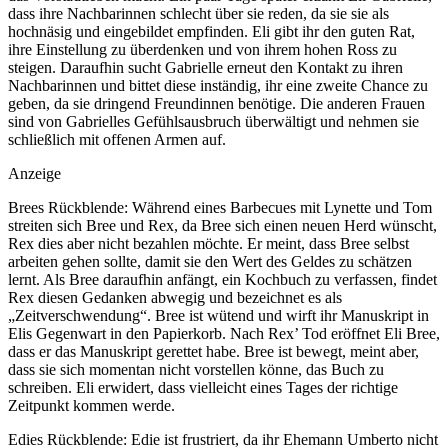
dass ihre Nachbarinnen schlecht über sie reden, da sie sie als
hochnäsig und eingebildet empfinden. Eli gibt ihr den guten Rat,
ihre Einstellung zu überdenken und von ihrem hohen Ross zu
steigen. Daraufhin sucht Gabrielle erneut den Kontakt zu ihren
Nachbarinnen und bittet diese inständig, ihr eine zweite Chance zu
geben, da sie dringend Freundinnen benötige. Die anderen Frauen
sind von Gabrielles Gefühlsausbruch überwältigt und nehmen sie
schließlich mit offenen Armen auf.
Anzeige
Brees Rückblende: Während eines Barbecues mit Lynette und Tom
streiten sich Bree und Rex, da Bree sich einen neuen Herd wünscht,
Rex dies aber nicht bezahlen möchte. Er meint, dass Bree selbst
arbeiten gehen sollte, damit sie den Wert des Geldes zu schätzen
lernt. Als Bree daraufhin anfängt, ein Kochbuch zu verfassen, findet
Rex diesen Gedanken abwegig und bezeichnet es als
„Zeitverschwendung“. Bree ist wütend und wirft ihr Manuskript in
Elis Gegenwart in den Papierkorb. Nach Rex’ Tod eröffnet Eli Bree,
dass er das Manuskript gerettet habe. Bree ist bewegt, meint aber,
dass sie sich momentan nicht vorstellen könne, das Buch zu
schreiben. Eli erwidert, dass vielleicht eines Tages der richtige
Zeitpunkt kommen werde.
Edies Rückblende: Edie ist frustriert, da ihr Ehemann Umberto nicht