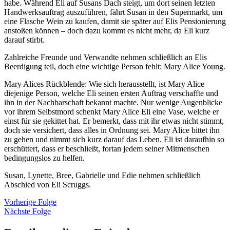
habe. Während Eli auf Susans Dach steigt, um dort seinen letzten
Handwerksauftrag auszuführen, fährt Susan in den Supermarkt, um
eine Flasche Wein zu kaufen, damit sie später auf Elis Pensionierung
anstoßen können – doch dazu kommt es nicht mehr, da Eli kurz
darauf stirbt.
Zahlreiche Freunde und Verwandte nehmen schließlich an Elis
Beerdigung teil, doch eine wichtige Person fehlt: Mary Alice Young.
Mary Alices Rückblende: Wie sich herausstellt, ist Mary Alice
diejenige Person, welche Eli seinen ersten Auftrag verschaffte und
ihn in der Nachbarschaft bekannt machte. Nur wenige Augenblicke
vor ihrem Selbstmord schenkt Mary Alice Eli eine Vase, welche er
einst für sie gekittet hat. Er bemerkt, dass mit ihr etwas nicht stimmt,
doch sie versichert, dass alles in Ordnung sei. Mary Alice bittet ihn
zu gehen und nimmt sich kurz darauf das Leben. Eli ist daraufhin so
erschüttert, dass er beschließt, fortan jedem seiner Mitmenschen
bedingungslos zu helfen.
Susan, Lynette, Bree, Gabrielle und Edie nehmen schließlich
Abschied von Eli Scruggs.
Vorherige Folge
Nächste Folge