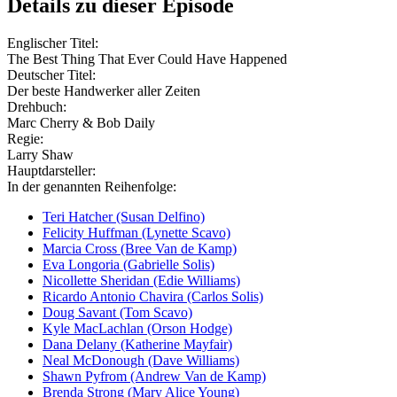
Details zu dieser Episode
Englischer Titel:
The Best Thing That Ever Could Have Happened
Deutscher Titel:
Der beste Handwerker aller Zeiten
Drehbuch:
Marc Cherry & Bob Daily
Regie:
Larry Shaw
Hauptdarsteller:
In der genannten Reihenfolge:
Teri Hatcher (Susan Delfino)
Felicity Huffman (Lynette Scavo)
Marcia Cross (Bree Van de Kamp)
Eva Longoria (Gabrielle Solis)
Nicollette Sheridan (Edie Williams)
Ricardo Antonio Chavira (Carlos Solis)
Doug Savant (Tom Scavo)
Kyle MacLachlan (Orson Hodge)
Dana Delany (Katherine Mayfair)
Neal McDonough (Dave Williams)
Shawn Pyfrom (Andrew Van de Kamp)
Brenda Strong (Mary Alice Young)