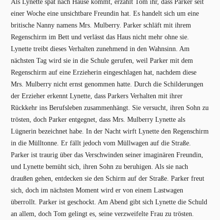
Als Lynette spät nach Hause kommt, erzählt Tom ihr, dass Parker seit
einer Woche eine unsichtbare Freundin hat. Es handelt sich um eine
britische Nanny namens Mrs. Mulberry. Parker schläft mit ihrem
Regenschirm im Bett und verlässt das Haus nicht mehr ohne sie.
Lynette treibt dieses Verhalten zunehmend in den Wahnsinn. Am
nächsten Tag wird sie in die Schule gerufen, weil Parker mit dem
Regenschirm auf eine Erzieherin eingeschlagen hat, nachdem diese
Mrs. Mulberry nicht ernst genommen hatte. Durch die Schilderungen
der Erzieher erkennt Lynette, dass Parkers Verhalten mit ihrer
Rückkehr ins Berufsleben zusammenhängt. Sie versucht, ihren Sohn zu
trösten, doch Parker entgegnet, dass Mrs. Mulberry Lynette als
Lügnerin bezeichnet habe. In der Nacht wirft Lynette den Regenschirm
in die Mülltonne. Er fällt jedoch vom Müllwagen auf die Straße.
Parker ist traurig über das Verschwinden seiner imaginären Freundin,
und Lynette bemüht sich, ihren Sohn zu beruhigen. Als sie nach
draußen gehen, entdecken sie den Schirm auf der Straße. Parker freut
sich, doch im nächsten Moment wird er von einem Lastwagen
überrollt. Parker ist geschockt. Am Abend gibt sich Lynette die Schuld
an allem, doch Tom gelingt es, seine verzweifelte Frau zu trösten.