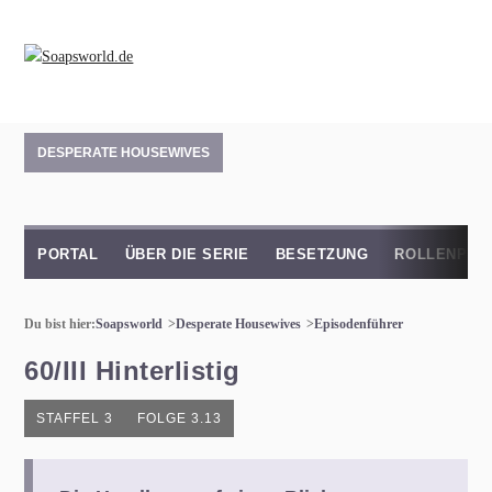
DESPERATE HOUSEWIVES
PORTAL
ÜBER DIE SERIE
BESETZUNG
ROLLENPRO
Du bist hier:
Soapsworld
Desperate Housewives
Episodenführer
60/III Hinterlistig
STAFFEL 3
FOLGE 3.13