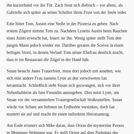
ihn kurzerhand vor die Tür. Zach freut sich diebisch – vor allem, als
Gabrielle sich später an seiner Schulter ihren Frust von der Seele redet.
Edie bittet Tom, Austin eine Stelle in der Pizzeria zu geben. Nach
erstem Zögern stimmt Tom zu. Nachdem Lynette Austin beim Rauchen
eines Joints erwischt hat, feuert sie ihn. Wenig später stellt Tom den
jungen Mann jedoch wieder ein. Darüber geraten die Scavos in einen
heftigen Streit, in dessen Verlauf Tom seiner Ehefrau deutlich macht,
dass er im Restaurant die Zügel in der Hand hält.
Susan besucht Janes Trauerfeier, muss dort jedoch mit ansehen, wie
sich eine andere Frau namens Lynn an den verwitweten Ian
heranmacht. Schließlich sieht Susan sich gezwungen, sich vor ihrer
Nebenbuhlerin als Ians Freundin auszugeben. Dies nutzt Lynn, um
Susan vor der versammelten Trauergesellschaft bloßzustellen. Susan
würde vor Scham am liebsten im Erdboden versinken, doch Ian
muntert sie auf und macht ihr einen indirekten Heiratsantrag.
Am Ende erinnert sich Mike daran, dass Orson die mysteriöse Person
in Moniques Wohnung war. Er stellt Orson auf dem Parkplatz des