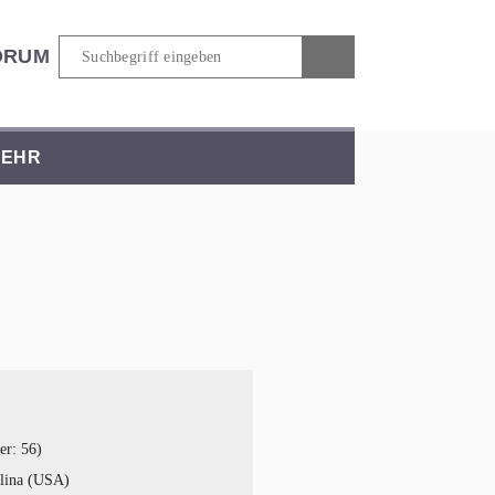
ORUM
EHR
er: 56)
olina (USA)