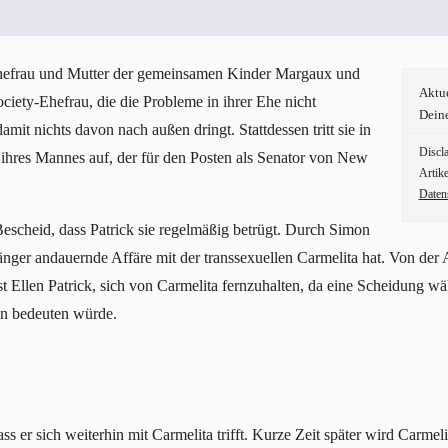
 Ehefrau und Mutter der gemeinsamen Kinder Margaux und
Aktu
ociety-Ehefrau, die die Probleme in ihrer Ehe nicht
Dein
amit nichts davon nach außen dringt. Stattdessen tritt sie in
Discl
n ihres Mannes auf, der für den Posten als Senator von New
Artike
Daten
Bescheid, dass Patrick sie regelmäßig betrügt. Durch Simon
länger andauernde Affäre mit der transsexuellen Carmelita hat. Von der An
sst Ellen Patrick, sich von Carmelita fernzuhalten, da eine Scheidun
hn bedeuten würde.
ss er sich weiterhin mit Carmelita trifft. Kurze Zeit später wird Carmel