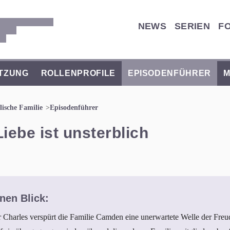
NEWS
SERIEN
F
TZUNG
ROLLENPROFILE
EPISODENFÜHRER
M
ische Familie
Episodenführer
Liebe ist unsterblich
nen Blick:
harles verspürt die Familie Camden eine unerwartete Welle der Freude