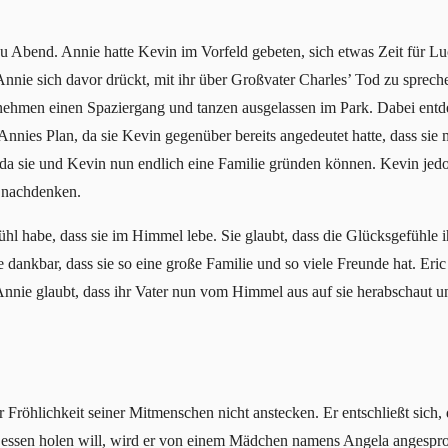
 Abend. Annie hatte Kevin im Vorfeld gebeten, sich etwas Zeit für L
ass Annie sich davor drückt, mit ihr über Großvater Charles’ Tod zu sp
rnehmen einen Spaziergang und tanzen ausgelassen im Park. Dabei entd
 Annies Plan, da sie Kevin gegenüber bereits angedeutet hatte, dass sie 
 da sie und Kevin nun endlich eine Familie gründen können. Kevin jedo
 nachdenken.
ühl habe, dass sie im Himmel lebe. Sie glaubt, dass die Glücksgefühle i
dankbar, dass sie so eine große Familie und so viele Freunde hat. Eric
Annie glaubt, dass ihr Vater nun vom Himmel aus auf sie herabschaut un
 Fröhlichkeit seiner Mitmenschen nicht anstecken. Er entschließt sich,
zu essen holen will, wird er von einem Mädchen namens Angela angespr