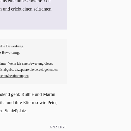
alls eine unbeschwerte Zeit
 und erlebt einen seltsamen
elle Bewertung:
e Bewertung:
aimer: Wenn ich eine Bewertung dieses
ls abgebe, akzeptiere die derzeit geltenden
schutzbestimmungen
.
endend geht: Ruthie und Martin
lia und ihre Eltern sowie Peter,
en Schießplatz.
ANZEIGE