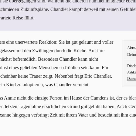
f sie übergegangen sind, während die anderen Familienmitglieder ebenf
chmieden Zukunftspläne. Chandler kämpft derweil mit seinen Gefühlen
artete Reise führt.
s eine unerwartete Reaktion: Sie ist gut gelaunt und voller
Aktu
gelassen mit den Zwillingen durch die Küche. Auf ihre
Dein
nächst befremdlich. Besonders Chandler kann nicht
Discl
ust eines geliebten Menschen so fröhlich sein kann. Für
Artike
 scheinbar keine Trauer zeigt. Nebenbei fragt Eric Chandler,
Daten
 ein Kind zu adoptieren, was Chandler verneint.
ass Annie nicht die einzige Person im Hause der Camdens ist, der es bl
den letzten Tagen ohne ersichtlichen Grund gut gefühlt haben. Auch Ceci
xanne hingegen verbringt Zeit mit ihrem Vater und besucht mit ihm ein