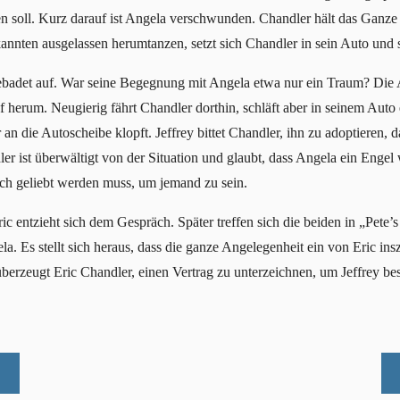
ren soll. Kurz darauf ist Angela verschwunden. Chandler hält das Ganz
annten ausgelassen herumtanzen, setzt sich Chandler in sein Auto und 
badet auf. War seine Begegnung mit Angela etwa nur ein Traum? Die Ad
f herum. Neugierig fährt Chandler dorthin, schläft aber in seinem Aut
n die Autoscheibe klopft. Jeffrey bittet Chandler, ihn zu adoptieren, 
ler ist überwältigt von der Situation und glaubt, dass Angela ein Engel
sch geliebt werden muss, um jemand zu sein.
ic entzieht sich dem Gespräch. Später treffen sich die beiden in „Pete’
ela. Es stellt sich heraus, dass die ganze Angelegenheit ein von Eric i
eugt Eric Chandler, einen Vertrag zu unterzeichnen, um Jeffrey bess