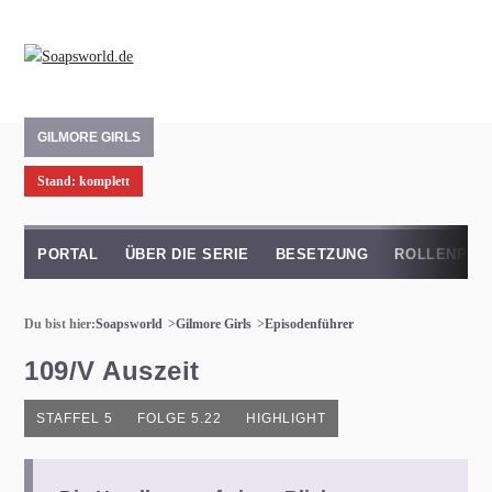
GILMORE GIRLS
Stand: komplett
PORTAL
ÜBER DIE SERIE
BESETZUNG
ROLLENPRO
Du bist hier:
Soapsworld
Gilmore Girls
Episodenführer
109/V Auszeit
STAFFEL 5
FOLGE 5.22
HIGHLIGHT