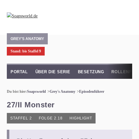
GREY'S ANATOMY
Stand: bis Staffel 9
PORTAL
ÜBER DIE SERIE
BESETZUNG
ROLLENPRO
Du bist hier:
Soapsworld
Grey's Anatomy
Episodenführer
27/II Monster
STAFFEL 2
FOLGE 2.18
HIGHLIGHT