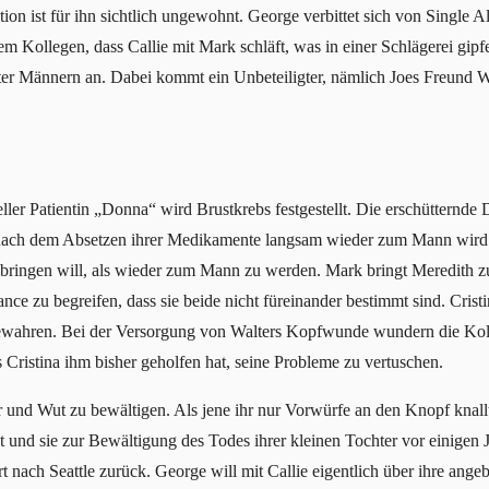
ation ist für ihn sichtlich ungewohnt. George verbittet sich von Single
m Kollegen, dass Callie mit Mark schläft, was in einer Schlägerei gipfelt
ter Männern an. Dabei kommt ein Unbeteiligter, nämlich Joes Freund 
ler Patientin „Donna“ wird Brustkrebs festgestellt. Die erschütternde 
 nach dem Absetzen ihrer Medikamente langsam wieder zum Mann wird
umbringen will, als wieder zum Mann zu werden. Mark bringt Meredith zu
 zu begreifen, dass sie beide nicht füreinander bestimmt sind. Cristina 
ewahren. Bei der Versorgung von Walters Kopfwunde wundern die Kolle
 Cristina ihm bisher geholfen hat, seine Probleme zu vertuschen.
r und Wut zu bewältigen. Als jene ihr nur Vorwürfe an den Knopf knallt,
und sie zur Bewältigung des Todes ihrer kleinen Tochter vor einigen 
 nach Seattle zurück. George will mit Callie eigentlich über ihre ange