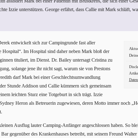
ith assistiert Mark bei einer Patientin mit Brustkrebs, die sich einer 
te Izzie unterstützen. George erfährt, dass Callie mit Mark schläft, w
erek entwickelt sich zur Campingrunde fast aller
Aktu
e Hospital“. Im Hospital sind daher neben Mark bloß der
Dein
innen tituliert, im Dienst. Dr. Bailey untersagt Cristina zu
Discl
gung, solange jene ihr nicht sagt, warum sie von Prestons
Artike
Meredith darf Mark bei einer Geschlechtsumwandlung
Daten
 der Stunde Addison und Callie kümmern sich gemeinsam
em leichten Sturz eine Totgeburt in sich trägt. Izzie
Sydney Heron als Betreuerin zugewiesen, deren Motto immer noch „Hei
.
m kleinen Ausflug lauter Camping-Anfänger angeschlossen haben. So bl
ie Bar gegenüber des Krankenhauses betreibt, mit seinem Freund Walter 