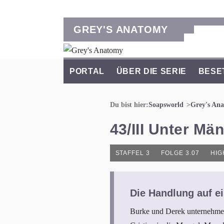
GREY'S ANATOMY
PORTAL
ÜBER DIE SERIE
BESE
Du bist hier:
Soapsworld
Grey's An
43/III Unter Mä
STAFFEL 3
FOLGE 3.07
HIG
Die Handlung auf ei
Burke und Derek unternehmen