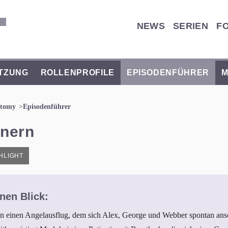
NEWS
SERIEN
F
TZUNG
ROLLENPROFILE
EPISODENFÜHRER
M
atomy
Episodenführer
nnern
HLIGHT
nen Blick:
 einen Angelausflug, dem sich Alex, George und Webber spontan ansc