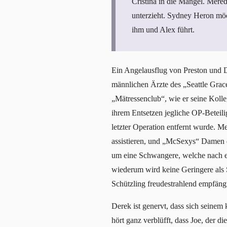
Cristina in die Mangel. Mered
unterzieht. Sydney Heron möch
ihm und Alex führt.
Ein Angelausflug von Preston und D
männlichen Ärzte des „Seattle Grac
„Mätressenclub“, wie er seine Kolleg
ihrem Entsetzen jegliche OP-Beteili
letzter Operation entfernt wurde. 
assistieren, und „McSexys“ Damen
um eine Schwangere, welche nach ein
wiederum wird keine Geringere als 
Schützling freudestrahlend empfängt
Derek ist genervt, dass sich seine
hört ganz verblüfft, dass Joe, der d