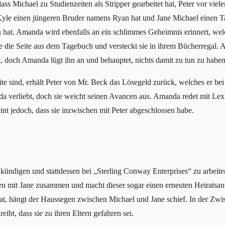
s Michael zu Studienzeiten als Stripper gearbeitet hat, Peter vor vie
Kyle einen jüngeren Bruder namens Ryan hat und Jane Michael einen Ta
hat. Amanda wird ebenfalls an ein schlimmes Geheimnis erinnert, welc
ie die Seite aus dem Tagebuch und versteckt sie in ihrem Bücherregal. 
lt, doch Amanda lügt ihn an und behauptet, nichts damit zu tun zu haben
e sind, erhält Peter von Mr. Beck das Lösegeld zurück, welches er be
anda verliebt, doch sie weicht seinen Avancen aus. Amanda redet mit Lexi
int jedoch, dass sie inzwischen mit Peter abgeschlossen habe.
 kündigen und stattdessen bei „Sterling Conway Enterprises“ zu arbeit
hen mit Jane zusammen und macht dieser sogar einen erneuten Heiratsa
at, hängt der Haussegen zwischen Michael und Jane schief. In der Zwi
eibt, dass sie zu ihren Eltern gefahren sei.