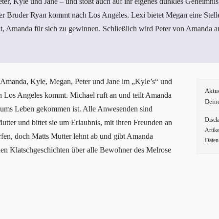
er, Kyle und Jane – und stößt auch auf ihr eigenes dunkles Geheimnis, 
erer Bruder Ryan kommt nach Los Angeles. Lexi bietet Megan eine Stel
ht, Amanda für sich zu gewinnen. Schließlich wird Peter von Amanda an
en Amanda, Kyle, Megan, Peter und Jane im „Kyle’s“ und
Aktu
h Los Angeles kommt. Michael ruft an und teilt Amanda
Dein
ll ums Leben gekommen ist. Alle Anwesenden sind
Discl
tter und bittet sie um Erlaubnis, mit ihren Freunden an
Artike
fen, doch Matts Mutter lehnt ab und gibt Amanda
Daten
ehen Klatschgeschichten über alle Bewohner des Melrose