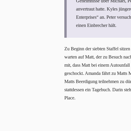
Geheimnisse über Michael, Pet
anvertraut hatte. Kyles jüng
Enterprises“ an. Peter versuc
einen Einbrecher hält.
Zu Beginn der siebten Staffel sitz
warten auf Matt, der zu Besuch nac
mit, dass Matt bei einem Autounfa
geschockt. Amanda fährt zu Matts Mu
Matts Beerdigung teilnehmen zu dür
stattdessen ein Tagebuch. Darin st
Place.