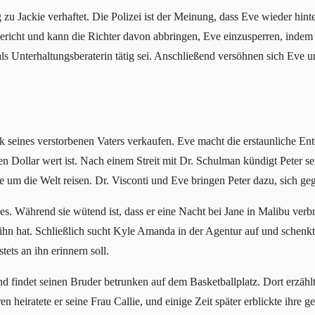
zu Jackie verhaftet. Die Polizei ist der Meinung, dass Eve wieder hint
 Gericht und kann die Richter davon abbringen, Eve einzusperren, indem 
 Unterhaltungsberaterin tätig sei. Anschließend versöhnen sich Eve 
k seines verstorbenen Vaters verkaufen. Eve macht die erstaunliche En
en Dollar wert ist. Nach einem Streit mit Dr. Schulman kündigt Peter s
e um die Welt reisen. Dr. Visconti und Eve bringen Peter dazu, sich g
 Während sie wütend ist, dass er eine Nacht bei Jane in Malibu verbrach
 ihn hat. Schließlich sucht Kyle Amanda in der Agentur auf und schenkt
ets an ihn erinnern soll.
 findet seinen Bruder betrunken auf dem Basketballplatz. Dort erzähl
n heiratete er seine Frau Callie, und einige Zeit später erblickte ihre