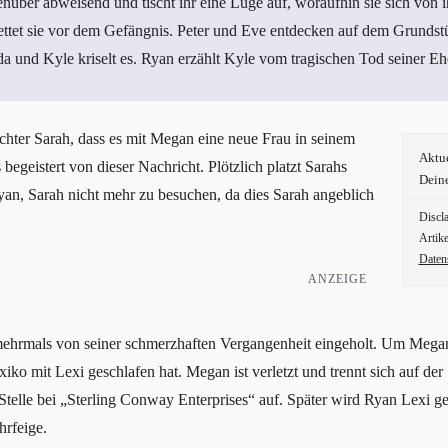
über abweisend und tischt ihr eine Lüge auf, woraufhin sie sich von i
ettet sie vor dem Gefängnis. Peter und Eve entdecken auf dem Grundst
 und Kyle kriselt es. Ryan erzählt Kyle vom tragischen Tod seiner Eh
chter Sarah, dass es mit Megan eine neue Frau in seinem
Aktu
s begeistert von dieser Nachricht. Plötzlich platzt Sarahs
Dein
Ryan, Sarah nicht mehr zu besuchen, da dies Sarah angeblich
Discl
Artike
Daten
ANZEIGE
ehrmals von seiner schmerzhaften Vergangenheit eingeholt. Um Megan 
exiko mit Lexi geschlafen hat. Megan ist verletzt und trennt sich auf de
Stelle bei „Sterling Conway Enterprises“ auf. Später wird Ryan Lexi ge
hrfeige.