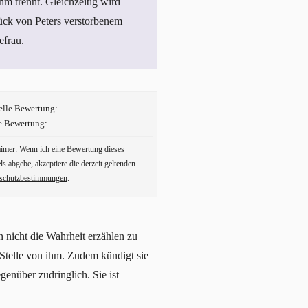
hm trennt. Gleichzeitig wird
ück von Peters verstorbenem
efrau.
elle Bewertung:
e Bewertung:
aimer: Wenn ich eine Bewertung dieses
ls abgebe, akzeptiere die derzeit geltenden
schutzbestimmungen
.
nicht die Wahrheit erzählen zu
r Stelle von ihm. Zudem kündigt sie
genüber zudringlich. Sie ist