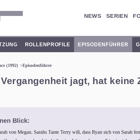
NEWS
SERIEN
F
TZUNG
ROLLENPROFILE
EPISODENFÜHRER
G
ace (1992)
Episodenführer
 Vergangenheit jagt, hat keine
nen Blick:
arah von Megan. Sarahs Tante Terry will, dass Ryan sich von Sarah fer