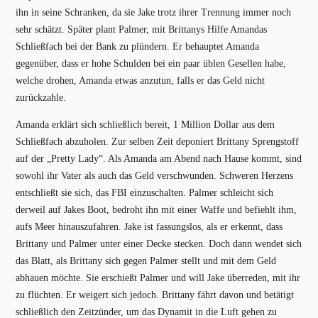
ihn in seine Schranken, da sie Jake trotz ihrer Trennung immer noch
sehr schätzt. Später plant Palmer, mit Brittanys Hilfe Amandas
Schließfach bei der Bank zu plündern. Er behauptet Amanda
gegenüber, dass er hohe Schulden bei ein paar üblen Gesellen habe,
welche drohen, Amanda etwas anzutun, falls er das Geld nicht
zurückzahle.
Amanda erklärt sich schließlich bereit, 1 Million Dollar aus dem
Schließfach abzuholen. Zur selben Zeit deponiert Brittany Sprengstoff
auf der „Pretty Lady“. Als Amanda am Abend nach Hause kommt, sind
sowohl ihr Vater als auch das Geld verschwunden. Schweren Herzens
entschließt sie sich, das FBI einzuschalten. Palmer schleicht sich
derweil auf Jakes Boot, bedroht ihn mit einer Waffe und befiehlt ihm,
aufs Meer hinauszufahren. Jake ist fassungslos, als er erkennt, dass
Brittany und Palmer unter einer Decke stecken. Doch dann wendet sich
das Blatt, als Brittany sich gegen Palmer stellt und mit dem Geld
abhauen möchte. Sie erschießt Palmer und will Jake überreden, mit ihr
zu flüchten. Er weigert sich jedoch. Brittany fährt davon und betätigt
schließlich den Zeitzünder, um das Dynamit in die Luft gehen zu