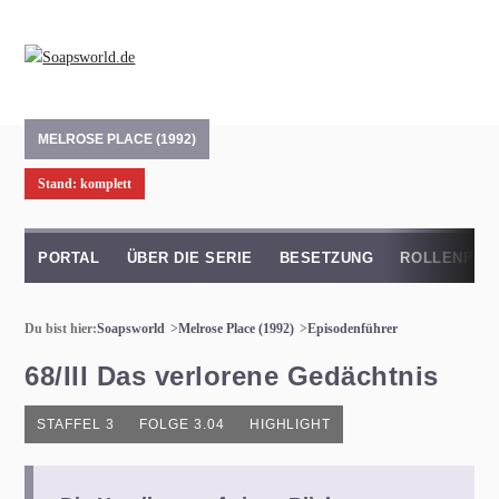
MELROSE PLACE (1992)
Stand: komplett
PORTAL
ÜBER DIE SERIE
BESETZUNG
ROLLENPRO
Du bist hier:
Soapsworld
Melrose Place (1992)
Episodenführer
68/III Das verlorene Gedächtnis
STAFFEL 3
FOLGE 3.04
HIGHLIGHT