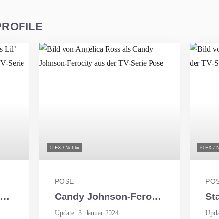
PROFILE
© FX / Netflix
© FX / N
POSE
PO
Candy Johnson-Ferocity
St
Update: 3. Januar 2024
Upda