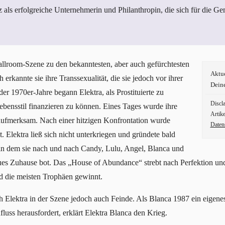
tz als erfolgreiche Unternehmerin und Philanthropin, die sich für die Ge
allroom-Szene zu den bekanntesten, aber auch gefürchtesten
Aktu
erkannte sie ihre Transsexualität, die sie jedoch vor ihrer
Dein
er 1970er-Jahre begann Elektra, als Prostituierte zu
Discl
Lebensstil finanzieren zu können. Eines Tages wurde ihre
Artike
aufmerksam. Nach einer hitzigen Konfrontation wurde
Daten
t. Elektra ließ sich nicht unterkriegen und gründete bald
in dem sie nach und nach Candy, Lulu, Angel, Blanca und
ues Zuhause bot. Das „House of Abundance“ strebt nach Perfektion un
und die meisten Trophäen gewinnt.
h Elektra in der Szene jedoch auch Feinde. Als Blanca 1987 ein eigene
luss herausfordert, erklärt Elektra Blanca den Krieg.