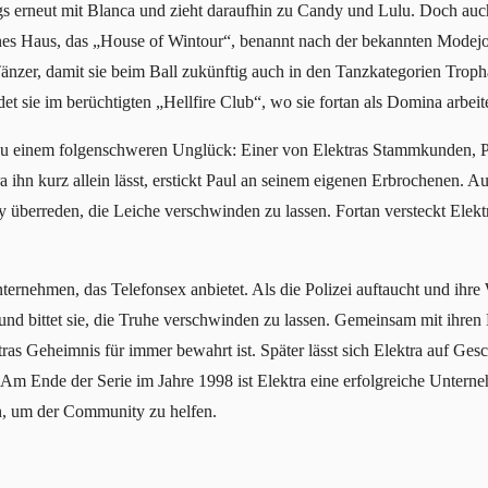
gs erneut mit Blanca und zieht daraufhin zu Candy und Lulu. Doch auch 
genes Haus, das „House of Wintour“, benannt nach der bekannten Modejo
 Tänzer, damit sie beim Ball zukünftig auch in den Tanzkategorien Tro
et sie im berüchtigten „Hellfire Club“, wo sie fortan als Domina arbeite
zu einem folgenschweren Unglück: Einer von Elektras Stammkunden, P
a ihn kurz allein lässt, erstickt Paul an seinem eigenen Erbrochenen. 
y überreden, die Leiche verschwinden zu lassen. Fortan versteckt Elek
ternehmen, das Telefonsex anbietet. Als die Polizei auftaucht und ihr
n und bittet sie, die Truhe verschwinden zu lassen. Gemeinsam mit ihre
ras Geheimnis für immer bewahrt ist. Später lässt sich Elektra auf Gesch
Am Ende der Serie im Jahre 1998 ist Elektra eine erfolgreiche Unterne
, um der Community zu helfen.