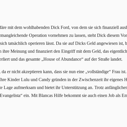
Affäre mit dem wohlhabenden Dick Ford, von dem sie sich finanziell aush
htsangleichende Operation vornehmen zu lassen, steht Dick diesem Vor
e sich tatsächlich operieren lässt. Da sie auf Dicks Geld angewiesen ist, 
h ihre Meinung und finanziert den Eingriff mit dem Geld, das eigentlic
erliert und das gesamte „House of Abundance“ auf der Straße landet.
 da er nicht akzeptieren kann, dass sie nun eine „vollständige“ Frau ist
 Ihre Kinder Lulu und Candy gründen in der Zwischenzeit ihr eigenes H
te Lage aufmerksam und bietet ihr Unterstützung an. Trotz anfänglich
f Evangelista“ ein. Mit Blancas Hilfe bekommt sie auch einen Job als 