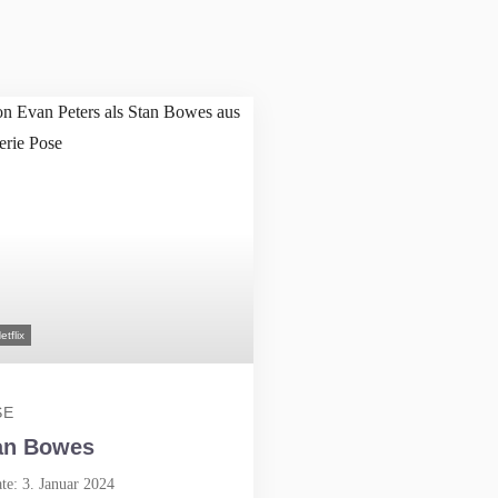
etflix
SE
an Bowes
te: 3. Januar 2024