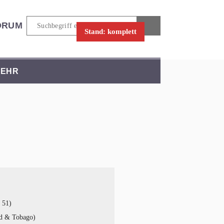
ORUM
Stand: komplett
EHR
 51)
ad & Tobago)