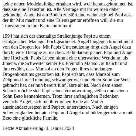
keine neuen Modelaufträge erhalten wird, weil herausgekommen ist,
dass sie eine Transfrau ist. Alle Verträge mit ihr wurden daher
gekündigt. Angel ist am Boden zerstört und weint sich bei Papi aus,
der ihr Mut macht und eine Talentagentur eröffnen will, die nur
Transfrauen in ihre Kartei aufnimmt.
1994 hat sich der ehemalige Straßenjunge Papi zu einem
erfolgreichen Manager hochgearbeitet. Angel hingegen kommt nicht
von den Drogen los. Mit Papis Unterstützung ringt sich Angel dazu
durch, eine Therapie zu machen. Bald darauf planen Papi und Angel
ihre Hochzeit. Papis Leben nimmt eine unerwartete Wendung, als
Jimena, die Schwester seiner Ex-Freundin Marisol, auftaucht und
ihm erzählt, dass Marisol an den Folgen ihres jahrelangen
Drogenkonsums gestorben ist. Papi erfährt, dass Marisol zum
Zeitpunkt ihrer Trennung schwanger war und einen Sohn zur Welt
gebracht hat, der nun bereits fünf Jahre alt ist. Nach dem ersten
Schock möchte sich Papi seiner Verantwortung stellen und seinen
Sohn Beto kennenlernen. Trotz ihrer anfänglichen Bedenken
versucht Angel, sich mit ihrer neuen Rolle als Mutter
auseinanderzusetzen und Papi zu unterstützen. Nach einigen
Schwierigkeiten heiraten Papi und Angel und bilden gemeinsam mit
Beto eine glückliche Familie.
Letzte Aktualisierung: 3. Januar 2024