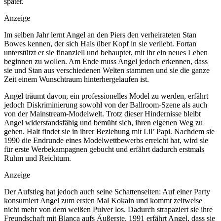
später.
Anzeige
Im selben Jahr lernt Angel an den Piers den verheirateten Stan
Bowes kennen, der sich Hals über Kopf in sie verliebt. Fortan
unterstützt er sie finanziell und behauptet, mit ihr ein neues Leben
beginnen zu wollen. Am Ende muss Angel jedoch erkennen, dass
sie und Stan aus verschiedenen Welten stammen und sie die ganze
Zeit einem Wunschtraum hinterhergelaufen ist.
Angel träumt davon, ein professionelles Model zu werden, erfährt
jedoch Diskriminierung sowohl von der Ballroom-Szene als auch
von der Mainstream-Modelwelt. Trotz dieser Hindernisse bleibt
Angel widerstandsfähig und bemüht sich, ihren eigenen Weg zu
gehen. Halt findet sie in ihrer Beziehung mit Lil’ Papi. Nachdem sie
1990 die Endrunde eines Modelwettbewerbs erreicht hat, wird sie
für erste Werbekampagnen gebucht und erfährt dadurch erstmals
Ruhm und Reichtum.
Anzeige
Der Aufstieg hat jedoch auch seine Schattenseiten: Auf einer Party
konsumiert Angel zum ersten Mal Kokain und kommt zeitweise
nicht mehr von dem weißen Pulver los. Dadurch strapaziert sie ihre
Freundschaft mit Blanca aufs Äußerste. 1991 erfährt Angel, dass sie