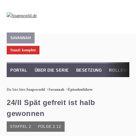
SAVANNAH
Stand: komplett
PORTAL
ÜBER DIE SERIE
BESETZUNG
ROLLENPRO
Du bist hier:
Soapsworld
Savannah
Episodenführer
24/II Spät gefreit ist halb
gewonnen
STAFFEL 2
FOLGE 2.12